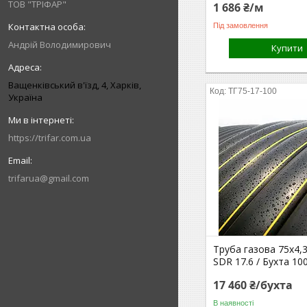
ТОВ "ТРІФАР"
1 686 ₴/м
Під замовлення
Андрій Володимирович
Купити
Ващенківський в'їзд, 4, Харків,
ТГ75-17-100
Україна
https://trifar.com.ua
trifarua@gmail.com
Труба газова 75х4,
SDR 17.6 / Бухта 10
17 460 ₴/бухта
В наявності