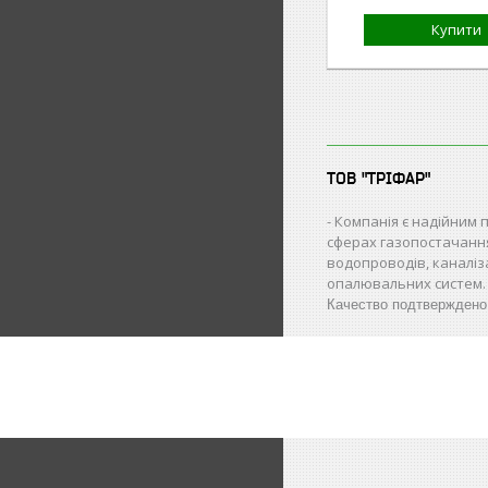
Купити
ТОВ "ТРІФАР"
Компанія є надійним 
сферах газопостачанн
водопроводів, каналіз
опалювальних систем.
Качество подтвержден