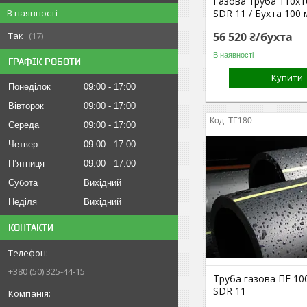
Газова труба 110х1
SDR 11 / Бухта 100 
В наявності
56 520 ₴/бухта
Так
17
В наявності
ГРАФІК РОБОТИ
Купити
Понеділок
09:00
17:00
Вівторок
09:00
17:00
ТГ180
Середа
09:00
17:00
Четвер
09:00
17:00
Пʼятниця
09:00
17:00
Субота
Вихідний
Неділя
Вихідний
КОНТАКТИ
+380 (50) 325-44-15
Труба газова ПЕ 10
SDR 11