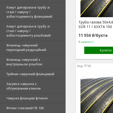
Хомут для врізки в трубу зі
сталі / чавуну /
азбестоцементу фланцевий
Труба газова 50х4,
Хомут для врізки в трубу зі
SDR 11 / БУХТА 100
сталі / чавуну /
11 934 ₴/бухта
азбестоцементу різьбовий
В наявності
Фланець чавунний
перехідний редукційний
Купити
Фланець чавунний з
внутрішньою різьбою
ТГ50
Трійник чавунний фланцевий
Засувка чавунна з
обгумованим клином
Чавунні фланцеві фітинги
Фітинг стиковий ПЕ 100