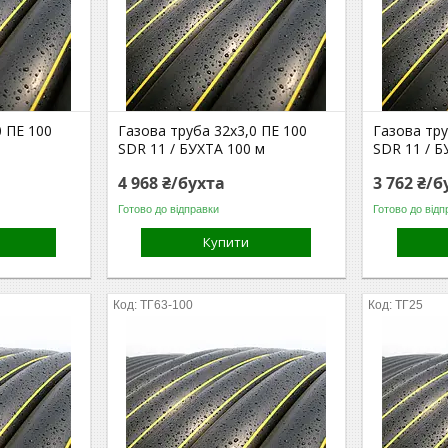
0 ПЕ 100
Газова труба 32х3,0 ПЕ 100
Газова тру
SDR 11 / БУХТА 100 м
SDR 11 / Б
4 968 ₴/бухта
3 762 ₴/б
Готово до відправки
Готово до відп
Купити
ТГ63-100
ТГ25