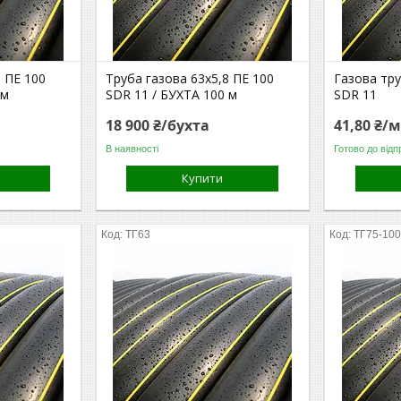
6 ПЕ 100
Труба газова 63х5,8 ПЕ 100
Газова тру
 м
SDR 11 / БУХТА 100 м
SDR 11
18 900 ₴/бухта
41,80 ₴/
В наявності
Готово до відп
Купити
ТГ63
ТГ75-10