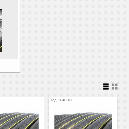
0
ТГ40-100