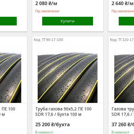
2 080 ₴/м
2 640 ₴/м
Під замовлення
Під замовленн
Купити
ТГ90-17-100
ТГ110-17
3 ПЕ 100
Труба газова 90х5,2 ПЕ 100
Газова тру
0 м
SDR 17,6 / Бухта 100 м
SDR 17,6 /
25 200 ₴/бухта
37 260 ₴/
В наявності
В наявності