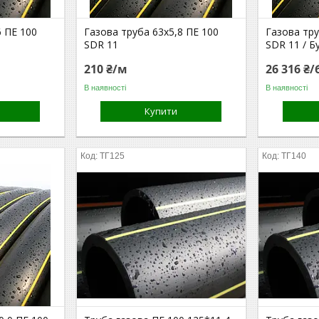
6 ПЕ 100
Газова труба 63х5,8 ПЕ 100
Газова тру
SDR 11
SDR 11 / Б
210 ₴/м
26 316 ₴/
В наявності
В наявності
Купити
ТГ125
ТГ140