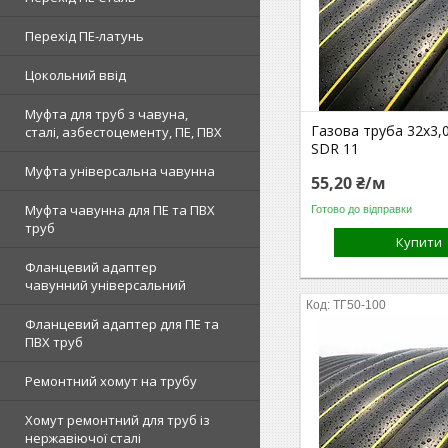
Перехід ПЕ-латунь
Цокольний ввід
Муфта для труб з чавуна,
Газова труба 32х3,
сталі, азбестоцементу, ПЕ, ПВХ
SDR 11
Муфта універсальна чавунна
55,20 ₴/м
Муфта чавунна для ПЕ та ПВХ
Готово до відправки
труб
Купити
Фланцевий адаптер
чавунний універсальний
ТГ50-100
Фланцевий адаптер для ПЕ та
ПВХ труб
Ремонтний хомут на трубу
Хомут ремонтний для труб із
нержавіючої сталі