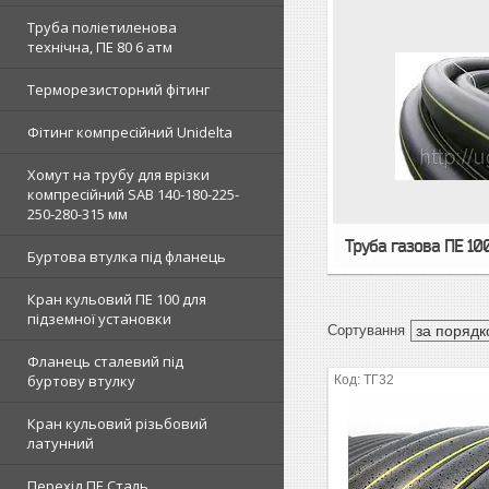
Труба поліетиленова
технічна, ПЕ 80 6 атм
Терморезисторний фітинг
Фітинг компресійний Unidelta
Хомут на трубу для врізки
компресійний SAB 140-180-225-
250-280-315 мм
Труба газова ПЕ 100
Буртова втулка під фланець
Кран кульовий ПЕ 100 для
підземної установки
Фланець сталевий під
буртову втулку
ТГ32
Кран кульовий різьбовий
латунний
Перехід ПЕ Сталь