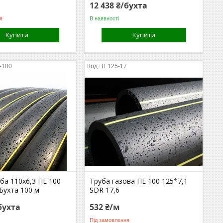
12 438 ₴/бухта
я
В наявності
Купити
Купити
-100
ТГ125-17
ба 110х6,3 ПЕ 100
Труба газова ПЕ 100 125*7,1
 Бухта 100 м
SDR 17,6
бухта
532 ₴/м
Під замовлення