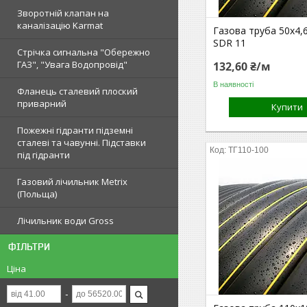
Зворотній клапан на
каналізацію Karmat
Газова труба 50х4,
SDR 11
Стрічка сигнальна "Обережно
ГАЗ", "Увага Водопровід"
132,60 ₴/м
В наявності
Фланець сталевий плоский
приварний
Купити
Пожежні гідранти підземні
сталеві та чавунні. Підставки
ТГ110-100
під гідранти
Газовий лічильник Metrix
(Польща)
Лічильник води Gross
ФІЛЬТРИ
Ціна