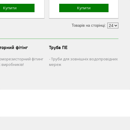
Купити
Купити
торний фітінг
Труба ПЕ
рморезисторний фітинг
Труби для зовнішніх водопровідних
х виробників!
мереж