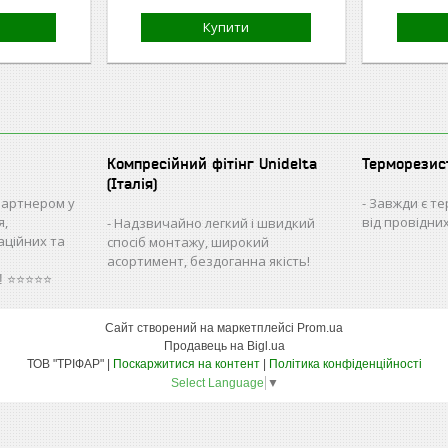
Купити
Компресійний фітінг Unidelta
Терморезис
(Італія)
партнером у
Завжди є те
я,
від провідни
Надзвичайно легкий і швидкий
аційних та
спосіб монтажу, широкий
асортимент, бездоганна якість!
о! ⭐⭐⭐⭐⭐
Сайт створений на маркетплейсі
Prom.ua
Продавець на Bigl.ua
ТОВ "ТРІФАР" |
Поскаржитися на контент
|
Політика конфіденційності
Select Language
▼