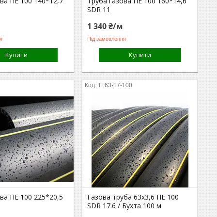
ва ПЕ 100 140*12,7
Труба газова ПЕ 100 160*14,6
SDR 11
1 340 ₴/м
я
Під замовлення
Купити
Купити
ТГ63-17-100
ва ПЕ 100 225*20,5
Газова труба 63х3,6 ПЕ 100
SDR 17.6 / Бухта 100 м