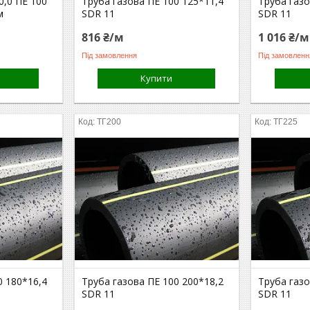
0,0 ПЕ 100
Труба газова ПЕ 100 125*11,4
Труба газо
м
SDR 11
SDR 11
816 ₴/м
1 016 ₴/м
Під замовлення
Під замовленн
Купити
ТГ200
ТГ225
0 180*16,4
Труба газова ПЕ 100 200*18,2
Труба газо
SDR 11
SDR 11