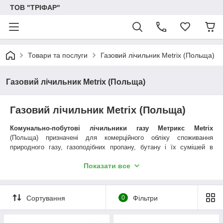
ТОВ "ТРІФАР"
Товари та послуги
Газовий лічильник Metrix (Польща)
Газовий лічильник Metrix (Польща)
Газовий лічильник Metrix (Польща)
Комунально-побутові лічильники газу Метрикс Metrix
(Польща) призначені для комерційного обліку споживання
природного газу, газоподібних пропану, бутану і їх сумішей в
побутовому і комунальному секторах при тисках і витратах, що не
Показати все
перевищують значень, зазначених в технічних параметрах.
Газовий лічильник Metrix (Польща)
гарантійний термін - 5 років
Сортування
0
Фільтри
надзахищений рахунковий механізм - виключено будь-яке
втручання і підробка пломб
корпус лічильника виготовлений з штампованої сталі і витримує