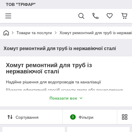
ТОВ "ТРІФАР"
Товари та послуги
Хомут ремонтний для труб із нержаві
Хомут ремонтний для труб із нержавіючої сталі
Хомут ремонтний для труб із
нержавіючої сталі
Надійне рішення для водопроводів та каналізації
Шукаєте ефективний спосіб усунути текти або пошкодження
труб? Ремонтний хомут BLUCAST серії RMSS - це надійне та
Показати все
довговічне рішення, призначене для швидкого відновлення
цілісності трубопроводів із чавуну, сталі, PE або PVC,
включаючи водопровідні та каналізаційні системи.
Сортування
0
Фільтри
Хомут ремонтний для труб із нержавіючої сталі
Максимальний робочий тиск до 1,6 МПа (PN16/16 бар) –