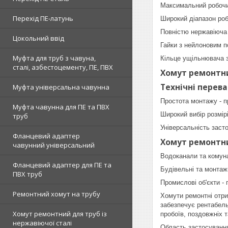
Максимальний робочий
Перехід ПЕ-латунь
Широкий діапазон роб
Повністю нержавіюча с
Цокольний ввід
Гайки з нейлоновим п
Муфта для труб з чавуна,
Кільце ущільнювача з
сталі, азбестоцементу, ПЕ, ПВХ
Хомут ремонтний
Технічні перев
Муфта універсальна чавунна
Простота монтажу - п
Муфта чавунна для ПЕ та ПВХ
Широкий вибір розмірі
труб
Універсальність заст
Фланцевий адаптер
Хомут ремонтний
чавунний універсальний
Водоканали та комуна
Фланцевий адаптер для ПЕ та
Будівельні та монтаж
ПВХ труб
Промислові об'єкти -
Ремонтний хомут на трубу
Хомути ремонтні отри
забезпечує рентабель
Хомут ремонтний для труб із
пробоїв, поздовжніх 
нержавіючої сталі
Область застосування