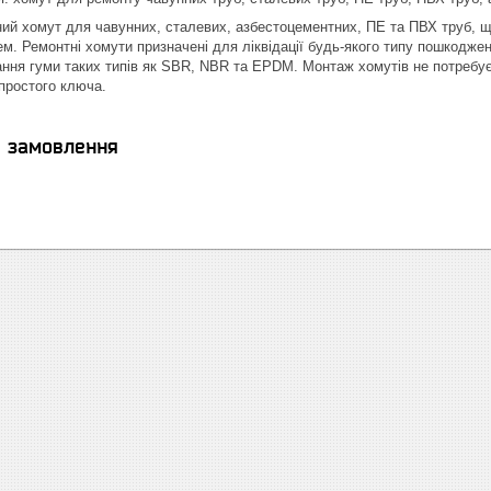
ий хомут для чавунних, сталевих, азбестоцементних, ПЕ та ПВХ труб, що 
 Ремонтні хомути призначені для ліквідації будь-якого типу пошкоджень 
ння гуми таких типів як SBR, NBR та EPDM. Монтаж хомутів не потребує
простого ключа.
я замовлення