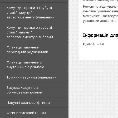
Ремонтно-з'єднувальн
Хомут для врізки в трубу зі
гумовим ущільнювачем.
сталі / чавуну /
можливість застосува
азбестоцементу фланцевий
установки достатньо 
Хомут для врізки в трубу зі
сталі / чавуну /
Інформація дл
азбестоцементу різьбовий
Ціна:
4 521 ₴
Фланець чавунний
перехідний редукційний
Фланець чавунний з
внутрішньою різьбою
Трійник чавунний фланцевий
Засувка чавунна з
обгумованим клином
Чавунні фланцеві фітинги
Фітинг стиковий ПЕ 100