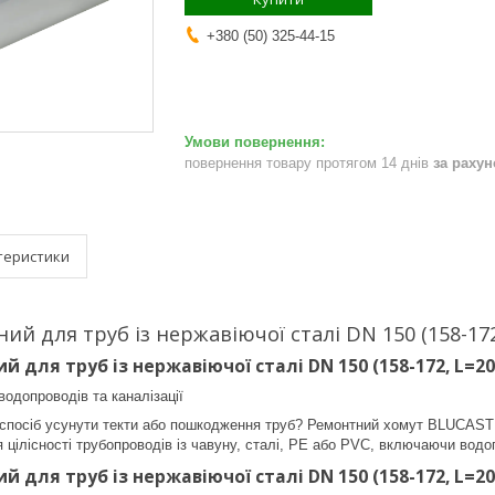
+380 (50) 325-44-15
повернення товару протягом 14 днів
за раху
теристики
й для труб із нержавіючої сталі DN 150 (158-172,
 для труб із нержавіючої сталі DN 150 (158-172, L=20
водопроводів та каналізації
посіб усунути текти або пошкодження труб? Ремонтний хомут BLUCAST с
цілісності трубопроводів із чавуну, сталі, PE або PVC, включаючи водоп
 для труб із нержавіючої сталі DN 150 (158-172, L=20