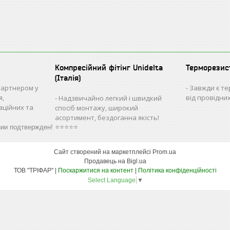
Компресійний фітінг Unidelta
Терморезис
(Італія)
партнером у
Завжди є те
я,
від провідни
Надзвичайно легкий і швидкий
аційних та
спосіб монтажу, широкий
асортимент, бездоганна якість!
нии подтвержден! ⭐⭐⭐⭐⭐
Сайт створений на маркетплейсі
Prom.ua
Продавець на Bigl.ua
ТОВ "ТРІФАР" |
Поскаржитися на контент
|
Політика конфіденційності
Select Language
▼