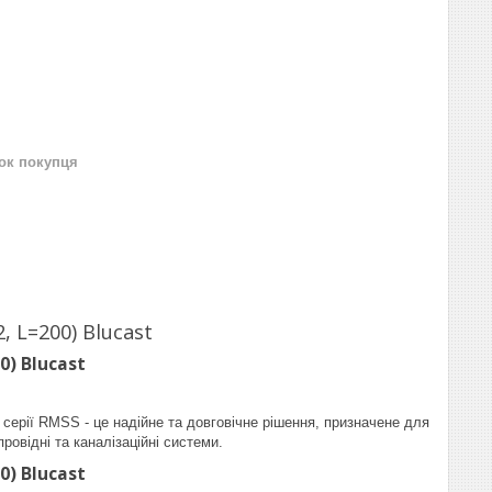
нок покупця
 L=200) Blucast
0) Blucast
ерії RMSS - це надійне та довговічне рішення, призначене для
ровідні та каналізаційні системи.
0) Blucast