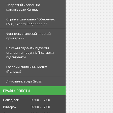
Зворотній клапан на
каналізацію Karmat
Стрічка сигнальна "Обережно
ГАЗ", "Увага Водопровід"
Фланець сталевий плоский
приварний
Пожежні гідранти підземні
сталеві та чавунні. Підставки
під гідранти
Газовий лічильник Metrix
(Польща)
Лічильник води Gross
ГРАФІК РОБОТИ
Понеділок
09:00
17:00
Вівторок
09:00
17:00