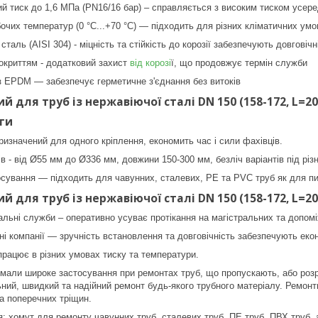
 тиск до 1,6 МПа (PN16/16 бар) – справляється з високим тиском усере
очих температур (0 °C...+70 °C) — підходить для різних кліматичних умо
таль (AISI 304) - міцність та стійкість до корозії забезпечують довговічні
окриттям - додатковий захист
від корозі
ї, що продовжує термін служби
 EPDM — забезпечує герметичне з'єднання без витоків
 для труб із нержавіючої сталі DN 150 (158-172, L=20
аги
ризначений для одного кріплення, економить час і сили фахівців.
в - від Ø55 мм до Ø336 мм, довжини 150-300 мм, безліч варіантів під різ
осування — підходить для чавунних, сталевих, PE та PVC труб як для питн
 для труб із нержавіючої сталі DN 150 (158-172, L=20
льні служби – оперативно усуває протікання на магістральних та допом
ні компанії — зручність встановлення та довговічність забезпечують екон
 працює в різних умовах тиску та температури.
мали широке застосування при ремонтах труб, що пропускають, або розр
ний, швидкий та надійний ремонт будь-якого трубного матеріалу. Ремон
та поперечних тріщин.
: хомут для ремонту чавунних труб, сталевих труб, ПЕ труб, ПВХ труб, 