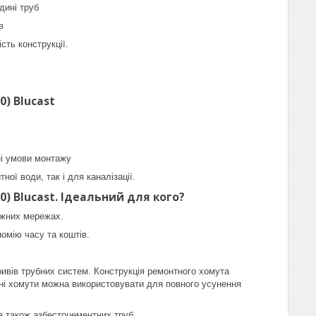
дині труб
в
сть конструкції.
0) Blucast
ні умови монтажу
ої води, так і для каналізації.
0) Blucast. Ідеальний для кого?
іжних мережах.
омію часу та коштів.
ивів трубних систем. Конструкція ремонтного хомута
тні хомути можна використовувати для повного усунення
а також азбестоцементних труб.