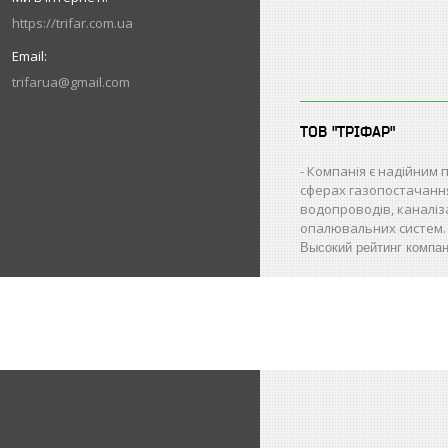
https://trifar.com.ua
trifarua@gmail.com
ТОВ "ТРІФАР"
Компанія є надійним 
сферах газопостачанн
водопроводів, каналіз
опалювальних систем.
Высокий рейтинг компа