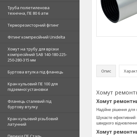
Труба поліетиленова
технічна, ПЕ 80 6 атм
Терморезисторний фітинг
Фітинг компресійний Unidelta
Хомут на трубу для врізки
компресійний SAB 140-180-225-
250-280-315 мм
Опис
Харак
Буртова втулка під фланець
Кран кульовий ПЕ 100 для
підземної установки
Хомут ремонтни
Хомут ремонтний
Фланець сталевий під
буртову втулку
Надійне рішення для 
Шукаєте ефективний с
Кран кульовий різьбовий
швидкого відновлення 
латунний
Хомут ремонтний
Перехід ПЕ Сталь