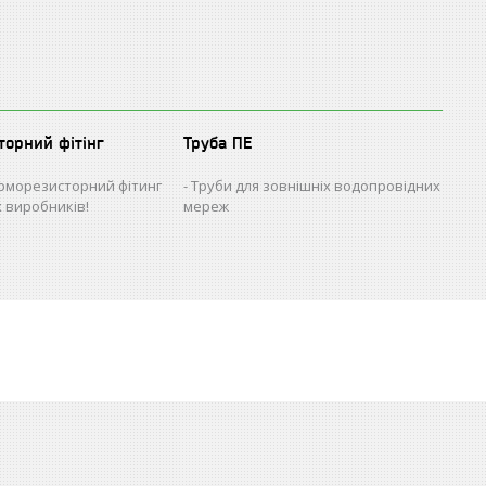
торний фітінг
Труба ПЕ
рморезисторний фітинг
Труби для зовнішніх водопровідних
х виробників!
мереж