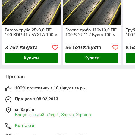
Газова труба 25х3,0 ПЕ
Газова труба 110х10,0 ПЕ
Труб
100 SDR 11 / БУХТА 100 м
100 SDR 11 / Бухта 100 м
100 
3 762
56 520
8 5
₴/бухта
₴/бухта
Купити
Купити
Про нас
100% позитивних з 16 відгуків за рік
Працює з 08.02.2013
м. Харків
Ващенківський в'їзд, 4, Харків, Україна
Контакти