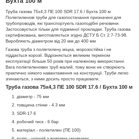
Бухта 100 м
Труба газова 75х4,3 ПЕ 100 SDR 17.6 / Бухта 100 м
Поліетиленові труби для газопостачання призначені для
трубопроводів, які транспортують газоподібні речовини.
Застосовується тільки для підземної прокладки. Труба газова
сертифікована, виготовляється згідно ДСТУ Б Ст. 2.7-73-98.
Виробляють діаметром від 20 мм до 400 мм
Газова труба з поліетилену міцна, морозостійка і не
піддається корозії. Відрізняється великим терміном
експлуатації більше 50 років при належному використанні.
Вага поліетиленових труб малий, тому вони не створюють
практично ніякого навантаження на конструкції. Труби легко
згинаються, з ними досить просто працювати.
Труба газова 75х4,3 ПЕ 100 SDR 17.6 / Бухта 100 м
діаметр - 75 мм
товщина стінки - 4.3 мм
SDR-17.6
робочий тиск - 6 бар
матеріал - поліетилен (ПЕ 100)
колір - чорний з жовтими смужками