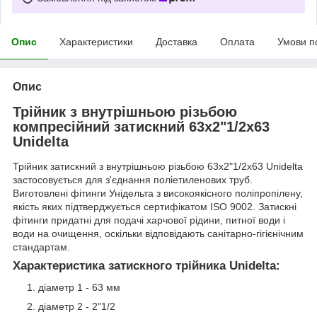
Опис
Характеристики
Доставка
Оплата
Умови п
Опис
Трійник з внутрішньою різьбою
компресійний затискний 63x2"1/2х63
Unidelta
Трійник затискний з внутрішньою різьбою 63x2"1/2х63 Unidelta
застосовується для з'єднання поліетиленових труб.
Виготовлені фітинги Унідельта з високоякісного поліпропілену,
якість яких підтверджується сертифікатом ISO 9002. Затискні
фітинги придатні для подачі харчової рідини, питної води і
води на очищення, оскільки відповідають санітарно-гігієнічним
стандартам.
Характеристика затискного трійника Unidelta:
діаметр 1 - 63 мм
діаметр 2 - 2"1/2