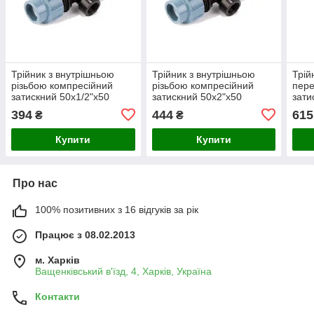
Трійник з внутрішньою
Трійник з внутрішньою
Трій
різьбою компресійний
різьбою компресійний
пере
затискний 50x1/2"х50
затискний 50x2"х50
зати
Unidelta
Unidelta
Unid
394
444
615
₴
₴
Купити
Купити
Про нас
100% позитивних з 16 відгуків за рік
Працює з 08.02.2013
м. Харків
Ващенківський в'їзд, 4, Харків, Україна
Контакти