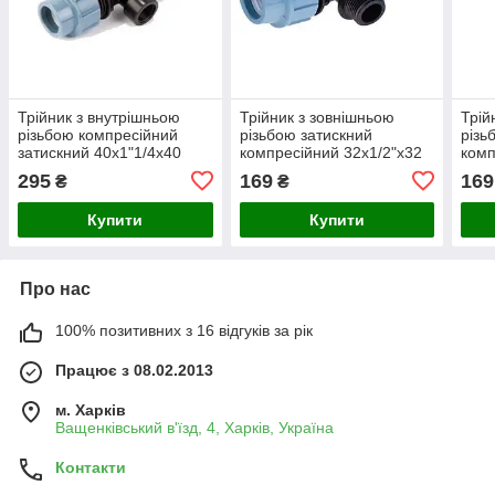
Трійник з внутрішньою
Трійник з зовнішньою
Трій
різьбою компресійний
різьбою затискний
різь
затискний 40x1"1/4х40
компресійний 32x1/2"х32
комп
Unidelta
Unidelta
Unid
295
169
169
₴
₴
Купити
Купити
Про нас
100% позитивних з 16 відгуків за рік
Працює з 08.02.2013
м. Харків
Ващенківський в'їзд, 4, Харків, Україна
Контакти