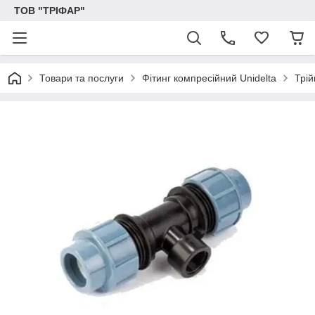
ТОВ "ТРІФАР"
Товари та послуги
Фітинг компресійний Unidelta
Трій