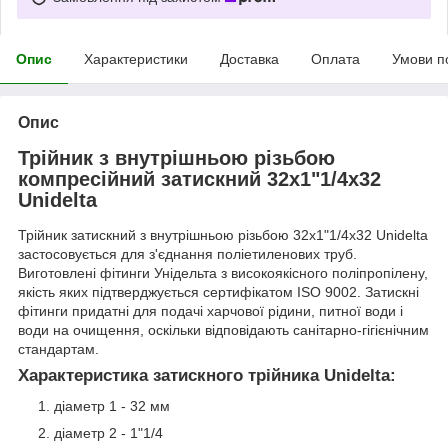
Опис
Характеристики
Доставка
Оплата
Умови п
Опис
Трійник з внутрішньою різьбою
компресійний затискний 32x1"1/4х32
Unidelta
Трійник затискний з внутрішньою різьбою 32x1"1/4х32 Unidelta
застосовується для з'єднання поліетиленових труб.
Виготовлені фітинги Унідельта з високоякісного поліпропілену,
якість яких підтверджується сертифікатом ISO 9002. Затискні
фітинги придатні для подачі харчової рідини, питної води і
води на очищення, оскільки відповідають санітарно-гігієнічним
стандартам.
Характеристика затискного трійника Unidelta:
діаметр 1 - 32 мм
діаметр 2 - 1"1/4