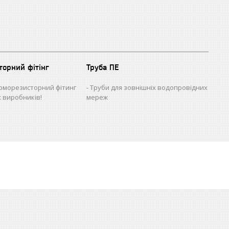
торний фітінг
Труба ПЕ
рморезисторний фітинг
Труби для зовнішніх водопровідних
х виробників!
мереж