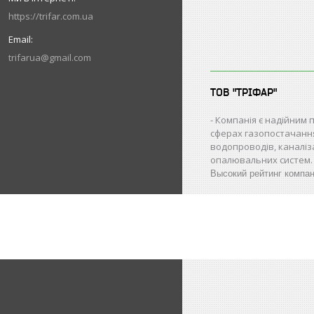
https://trifar.com.ua
trifarua@gmail.com
ТОВ "ТРІФАР"
Компанія є надійним 
сферах газопостачанн
водопроводів, каналіз
опалювальних систем.
Высокий рейтинг компа