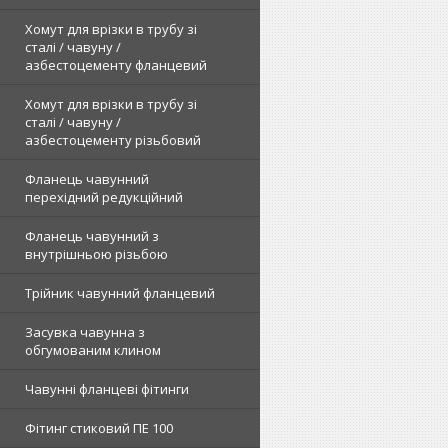
Хомут для врізки в трубу зі
сталі / чавуну /
азбестоцементу фланцевий
Хомут для врізки в трубу зі
сталі / чавуну /
азбестоцементу різьбовий
Фланець чавунний
перехідний редукційний
Фланець чавунний з
внутрішньою різьбою
Трійник чавунний фланцевий
Засувка чавунна з
обгумованим клином
Чавунні фланцеві фітинги
Фітинг стиковий ПЕ 100