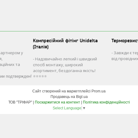
Компресійний фітінг Unidelta
Терморезис
(Італія)
партнером у
Завжди є те
я,
від провідни
Надзвичайно легкий і швидкий
аційних та
спосіб монтажу, широкий
асортимент, бездоганна якість!
нии подтвержден! ⭐⭐⭐⭐⭐
Сайт створений на маркетплейсі
Prom.ua
Продавець на Bigl.ua
ТОВ "ТРІФАР" |
Поскаржитися на контент
|
Політика конфіденційності
Select Language
▼