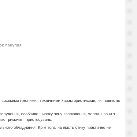
нок покупця
ь високими якісними і технічними характеристиками, які повністю
получення, особливо широку зону зварювання, холодні зони з
них тримачів і пристосувань.
ьного обладнання. Крім того, на якість стику практично не