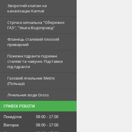
Зворотній клапан на
каналізацію Karmat
Стрічка сигнальна "Обережно
ГАЗ", "Увага Водопровід"
Фланець сталевий плоский
приварний
Пожежні гідранти підземні
сталеві та чавунні. Підставки
під гідранти
Газовий лічильник Metrix
(Польща)
Лічильник води Gross
ГРАФІК РОБОТИ
Понеділок
09:00
17:00
Вівторок
09:00
17:00