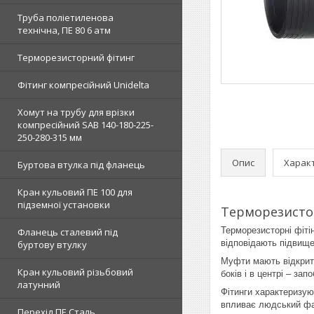
Труба поліетиленова
технічна, ПЕ 80 6 атм
Терморезисторний фітинг
Фітинг компресійний Unidelta
Хомут на трубу для врізки
компресійний SAB 140-180-225-
250-280-315 мм
Опис
Харак
Буртова втулка під фланець
Кран кульовий ПЕ 100 для
підземної установки
Терморезисто
Терморезисторні фітін
Фланець сталевий під
відповідають підвище
буртову втулку
Муфти мають відкриту
Кран кульовий різьбовий
боків і в центрі – за
латунний
Фітинги характеризую
впливає людський фа
Перехід ПЕ Сталь