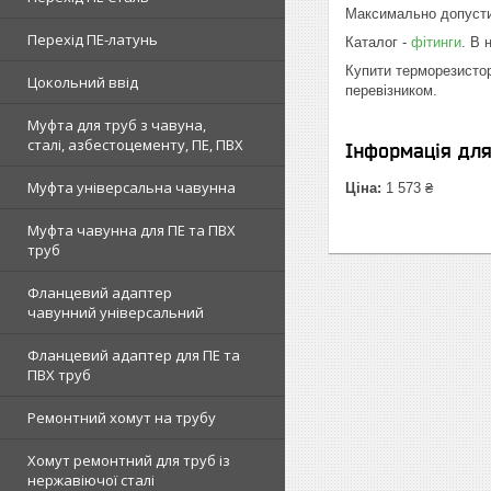
Максимально допустими
Перехід ПЕ-латунь
Каталог -
фітинги
. В 
Купити терморезистор
Цокольний ввід
перевізником.
Муфта для труб з чавуна,
сталі, азбестоцементу, ПЕ, ПВХ
Інформація дл
Муфта універсальна чавунна
Ціна:
1 573 ₴
Муфта чавунна для ПЕ та ПВХ
труб
Фланцевий адаптер
чавунний універсальний
Фланцевий адаптер для ПЕ та
ПВХ труб
Ремонтний хомут на трубу
Хомут ремонтний для труб із
нержавіючої сталі