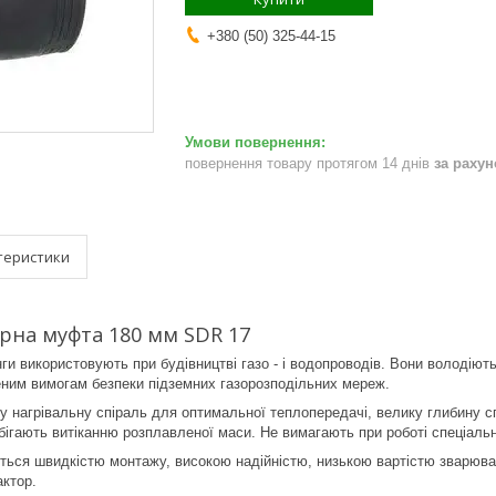
+380 (50) 325-44-15
повернення товару протягом 14 днів
за раху
теристики
рна муфта 180 мм SDR 17
ги використовують при будівництві газо - і водопроводів. Вони володіют
ним вимогам безпеки підземних газорозподільних мереж.
 нагрівальну спіраль для оптимальної теплопередачі, велику глибину с
побігають витіканню розплавленої маси. Не вимагають при роботі спеціаль
ться швидкістю монтажу, високою надійністю, низькою вартістю зварювал
ктор.