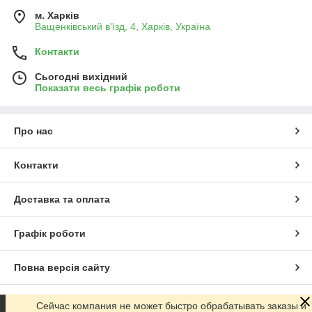
м. Харків
Ващенківський в'їзд, 4, Харків, Україна
Контакти
Сьогодні вихідний
Показати весь графік роботи
Про нас
Контакти
Доставка та оплата
Графік роботи
Повна версія сайту
Сайт створено на маркетплейсі
Prom.ua
Сейчас компания не может быстро обрабатывать заказы и