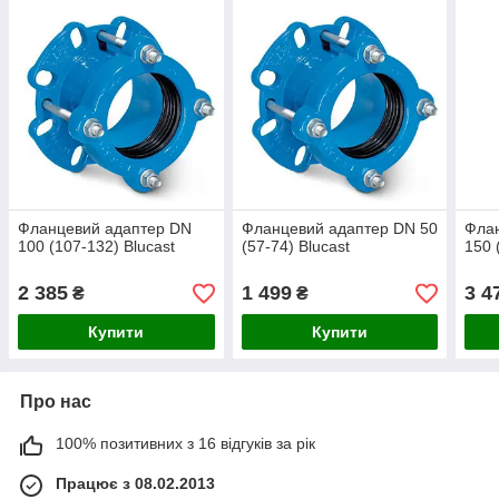
Фланцевий адаптер DN
Фланцевий адаптер DN 50
Фла
100 (107-132) Blucast
(57-74) Blucast
150 
2 385
1 499
3 4
₴
₴
Купити
Купити
Про нас
100% позитивних з 16 відгуків за рік
Працює з 08.02.2013