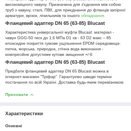
високоміцного чавуну.
Призначена для з'єднання між собою
труб з чавуну, сталі, ПВХ, для приєднання до фланців запірної
арматури, врізок, лічильників та іншого
обладнання
.
Фланцевий адаптер DN 65 (63-85) Blucast
Характеристика універсальної муфти Blucast:
матеріал -
чавун GGG-50
тиск до 1,6 МПа
D1 хв - 63
D2 макс – 85
епоксидне покриття
гумове ущільнення EPDM
середовище:
питна, морська, природна, стічна вода
виконання -
компресійне
допустиме кутове зміщення +/-6
Фланцевий адаптер DN 65 (63-85) Blucast
Придбати фланцевий адаптер DN 65 Blucast можна в
інтернет-магазині "Тріфар".
Гарантуємо швидкі терміни
постачання по всій Україні.
Доставка будь-яким перевізником.
Приховати
Характеристики
Основні