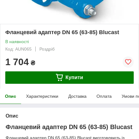
Фланцевий адаптер DN 65 (63-85) Blucast
В наявності
Код: AUN065
Роздріб
1 704
₴
Купити
Опис
Характеристики
Доставка
Оплата
Умови п
Опис
Фланцевий адаптер DN 65 (63-85) Blucast
Фланцевий адаптер DN 65 (63-85) Blucast виготовляють із