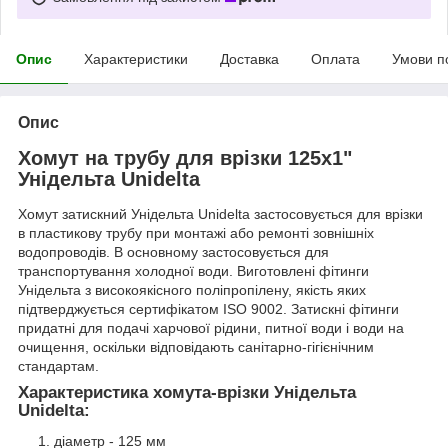
Опис
Характеристики
Доставка
Оплата
Умови п
Опис
Хомут на трубу для врізки 125х1"
Унідельта Unidelta
Хомут затискний Унідельта Unidelta застосовується для врізки
в пластикову трубу при монтажі або ремонті зовнішніх
водопроводів. В основному застосовується для
транспортування холодної води. Виготовлені фітинги
Унідельта з високоякісного поліпропілену, якість яких
підтверджується сертифікатом ISO 9002. Затискні фітинги
придатні для подачі харчової рідини, питної води і води на
очищення, оскільки відповідають санітарно-гігієнічним
стандартам.
Характеристика хомута-врізки Унідельта
Unidelta:
діаметр - 125 мм