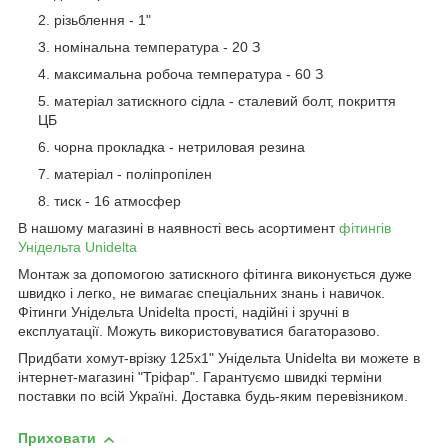
різьблення - 1"
номінальна температура - 20 З
максимальна робоча температура - 60 З
матеріал затискного сідла - сталевий болт, покриття
ЦБ
чорна прокладка - нетриловая резина
матеріал - поліпропілен
тиск - 16 атмосфер
В нашому магазині в наявності весь асортимент
фітингів
Унідельта Unidelta
Монтаж за допомогою затискного фітинга виконується дуже
швидко і легко, не вимагає спеціальних знань і навичок.
Фітинги Унідельта Unidelta прості, надійні і зручні в
експлуатації. Можуть використовуватися багаторазово.
Придбати хомут-врізку 125х1" Унідельта Unidelta ви можете в
інтернет-магазині "Тріфар". Гарантуємо швидкі терміни
поставки по всій Україні. Доставка будь-яким перевізником.
Приховати