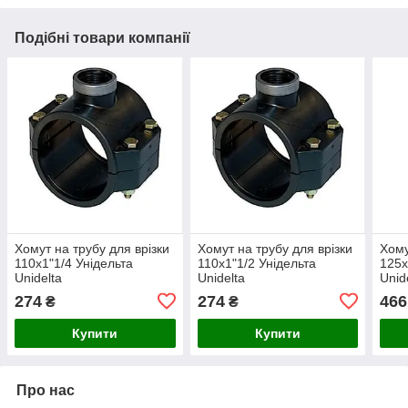
Подібні товари компанії
Хомут на трубу для врізки
Хомут на трубу для врізки
Хому
110х1"1/4 Унідельта
110х1"1/2 Унідельта
125х
Unidelta
Unidelta
Unid
274
274
466
₴
₴
Купити
Купити
Про нас