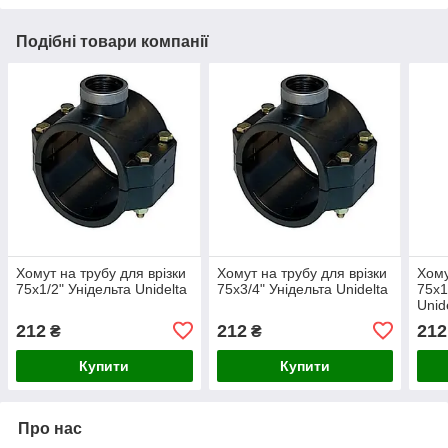
Подібні товари компанії
Хомут на трубу для врізки
Хомут на трубу для врізки
Хому
75х1/2" Унідельта Unidelta
75х3/4" Унідельта Unidelta
75х1
Unid
212
212
212
₴
₴
Купити
Купити
Про нас