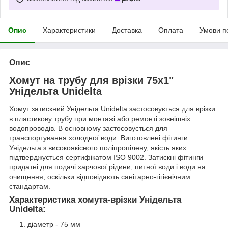
Опис
Характеристики
Доставка
Оплата
Умови п
Опис
Хомут на трубу для врізки 75х1"
Унідельта Unidelta
Хомут затискний Унідельта Unidelta застосовується для врізки
в пластикову трубу при монтажі або ремонті зовнішніх
водопроводів. В основному застосовується для
транспортування холодної води. Виготовлені фітинги
Унідельта з високоякісного поліпропілену, якість яких
підтверджується сертифікатом ISO 9002. Затискні фітинги
придатні для подачі харчової рідини, питної води і води на
очищення, оскільки відповідають санітарно-гігієнічним
стандартам.
Характеристика хомута-врізки Унідельта
Unidelta:
діаметр - 75 мм