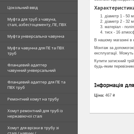
Характеристика
Цокольний ввід
діаметр 1 - 50 
Муфта для труб з чавуна,
діаметр 2 - 32 
сталі, азбестоцементу, ПЕ, ПВХ
матеріал - полі
тиск - 16 атмос
Муфта універсальна чавунна
В нашому магазині в 
Муфта чавунна для ПЕ та ПВХ
Монтаж за допомогою з
труб
експлуатації. Можуть
Купити затискний трій
Фланцевий адаптер
будь-яким перевізник
чавунний універсальний
Фланцевий адаптер для ПЕ та
Інформація дл
ПВХ труб
Ціна:
467 ₴
Ремонтний хомут на трубу
Хомут ремонтний для труб із
нержавіючої сталі
Хомут для врізки в трубу зі
сталі / чавуну /