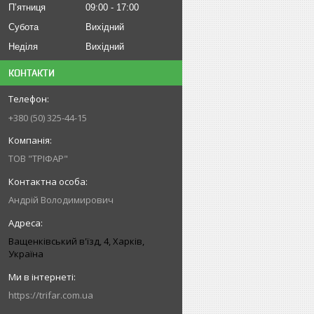
Пʼятниця
09:00
17:00
Субота
Вихідний
Неділя
Вихідний
КОНТАКТИ
+380 (50) 325-44-15
ТОВ "ТРІФАР"
Андрій Володимирович
Ващенківський в'їзд, 4, Харків,
Україна
https://trifar.com.ua