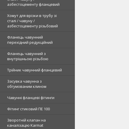
азбестоцементу фланцевий
Хомут для врізки в трубу зі
сталі / чавуну /
азбестоцементу різьбовий
Фланець чавунний
перехідний редукційний
Фланець чавунний з
внутрішньою різьбою
Трійник чавунний фланцевий
Засувка чавунна з
обгумованим клином
Чавунні фланцеві фітинги
Фітинг стиковий ПЕ 100
Зворотній клапан на
каналізацію Karmat