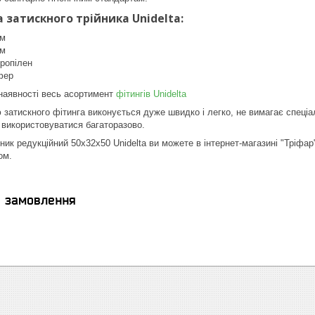
 затискного трійника Unidelta:
мм
мм
пропілен
фер
наявності весь асортимент
фітингів Unidelta
атискного фітинга виконується дуже швидко і легко, не вимагає спеціальни
 використовуватися багаторазово.
ник редукційний 50х32х50 Unidelta ви можете в інтернет-магазині "Тріфар
ом.
я замовлення