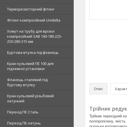
Терморезисторний фітинг
Фітинг компресійний Unidelta
Хомут на трубу для врізки
компресійний SAB 140-180-225-
250-280-315 мм
Буртова втулка під фланець
Кран кульовий ПЕ 100 для
підземної установки
Фланець сталевий під
буртову втулку
Опис
Харак
Кран кульовий різьбовий
латунний
Трійник редук
Перехід ПЕ Сталь
Трійник перехідний к
поліпропілену, якість
Перехід ПЕ-латунь
оскільки відповідають