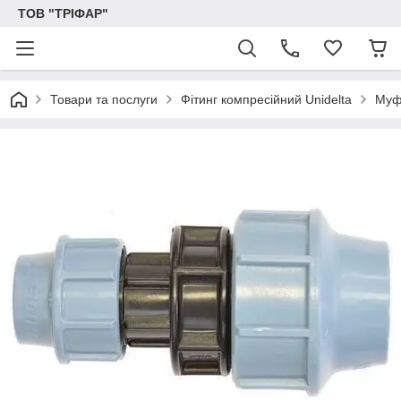
ТОВ "ТРІФАР"
Товари та послуги
Фітинг компресійний Unidelta
Муфт