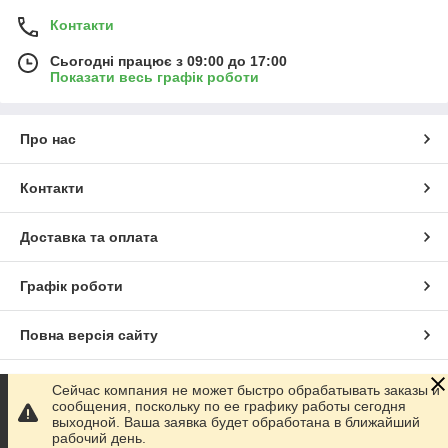
Контакти
Сьогодні працює з 09:00 до 17:00
Показати весь графік роботи
Про нас
Контакти
Доставка та оплата
Графік роботи
Повна версія сайту
Сайт створено на маркетплейсі
Prom.ua
Сейчас компания не может быстро обрабатывать заказы и
сообщения, поскольку по ее графику работы сегодня
выходной. Ваша заявка будет обработана в ближайший
Політика конфіденційності
рабочий день.