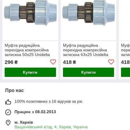
Муфта редукційна
Муфта редукційна
Муфт
перехідна компресійна
перехідна компресійна
пере
затискна 50x25 Unidelta
затискна 63x25 Unidelta
зати
296
418
418
₴
₴
Купити
Купити
Про нас
100% позитивних з 16 відгуків за рік
Працює з 08.02.2013
м. Харків
Ващенківський в'їзд, 4, Харків, Україна