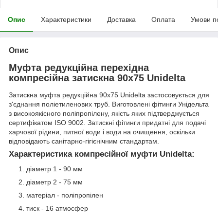
Опис
Характеристики
Доставка
Оплата
Умови п
Опис
Муфта редукційна перехідна
компресійна затискна 90x75 Unidelta
Затискна муфта редукційна 90х75 Unidelta застосовується для
з'єднання поліетиленових труб. Виготовлені фітинги Унідельта
з високоякісного поліпропілену, якість яких підтверджується
сертифікатом ISO 9002. Затискні фітинги придатні для подачі
харчової рідини, питної води і води на очищення, оскільки
відповідають санітарно-гігієнічним стандартам.
Характеристика компресійної муфти Unidelta:
діаметр 1 - 90 мм
діаметр 2 - 75 мм
матеріал - поліпропілен
тиск - 16 атмосфер