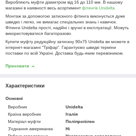
Виробляють муфти діаметром від 16 до 110 мм. В нашому
магазині в наявності весь асортимент
фітингів Unidelta
Монтаж за допомогою затискного фітинга виконується дуже
швидко і легко, не вимагає спеціальних знань і навичок.
Фітинги Unidelta прості, надійні і зручні в експлуатації. Можуть
використовуватися багаторазово.
Купити муфту редукційну затискну 90х75 Unidelta ви можете в
інтернет-магазині "Тріфар". Гарантуємо швидкі терміни
поставки по всій Україні. Доставка будь-яким перевізником.
Приховати
Характеристики
Основні
Виробник
Unidelta
Країна виробник
Італія
Матеріал муфти
Поліпропілен
З'єднання американка
Ні
Робоче середовище
Неагресивне середовище