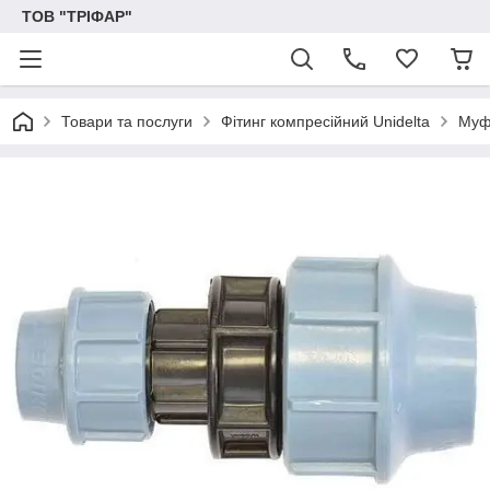
ТОВ "ТРІФАР"
Товари та послуги
Фітинг компресійний Unidelta
Муфт