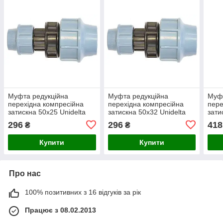
Муфта редукційна
Муфта редукційна
Муфт
перехідна компресійна
перехідна компресійна
пере
затискна 50x25 Unidelta
затискна 50x32 Unidelta
зати
296
296
418
₴
₴
Купити
Купити
Про нас
100% позитивних з 16 відгуків за рік
Працює з 08.02.2013