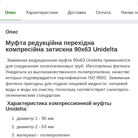
Опис
Характеристики
Доставка
Оплата
Умови п
Опис
Муфта редукційна перехідна
компресійна затискна 90x63 Unidelta
Зажимная редукционная муфта 90х63 Unidelta применяется
для соединения полиэтиленовых труб. Изготовлены фитинги
Унидельта из высококачественного полипропилена, качество
которых подтверждается сертификатом ISO 9002. Зажимные
фитинги пригодны для подачи пищевой жидкости, питьевой
воды и воды на очистку, поскольку соответствуют санитарно-
гигиеническим стандартам.
Характеристика компрессионной муфты
Unidelta:
диаметр 1 - 90 мм
диаметр 2 - 63 мм
материал - полипропилен