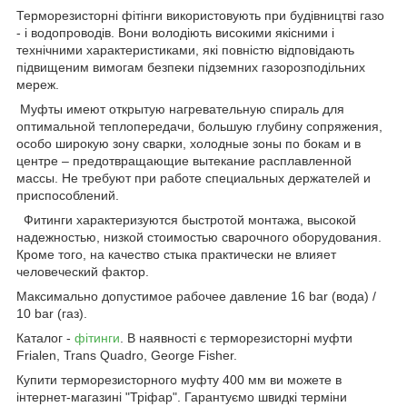
Терморезисторні фітінги використовують при будівництві газо
- і водопроводів. Вони володіють високими якісними і
технічними характеристиками, які повністю відповідають
підвищеним вимогам безпеки підземних газорозподільних
мереж.
Муфты имеют открытую нагревательную спираль для
оптимальной теплопередачи, большую глубину сопряжения,
особо широкую зону сварки, холодные зоны по бокам и в
центре – предотвращающие вытекание расплавленной
массы. Не требуют при работе специальных держателей и
приспособлений.
Фитинги характеризуются быстротой монтажа, высокой
надежностью, низкой стоимостью сварочного оборудования.
Кроме того, на качество стыка практически не влияет
человеческий фактор.
Максимально допустимое рабочее давление 16 bar (вода) /
10 bar (газ).
Каталог -
фітинги
. В наявності є терморезисторні муфти
Frialen, Trans Quadro, George Fisher.
Купити терморезисторного муфту 400 мм ви можете в
інтернет-магазині "Тріфар". Гарантуємо швидкі терміни