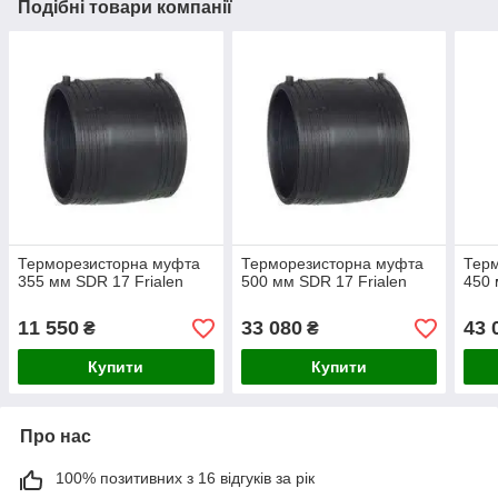
Подібні товари компанії
Терморезисторна муфта
Терморезисторна муфта
Тер
355 мм SDR 17 Frialen
500 мм SDR 17 Frialen
450 
11 550
33 080
43 
₴
₴
Купити
Купити
Про нас
100% позитивних з 16 відгуків за рік