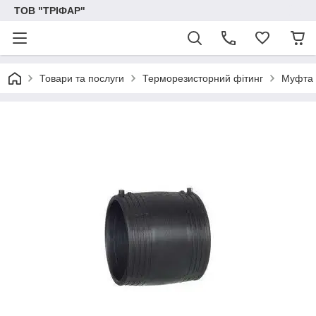
ТОВ "ТРІФАР"
Товари та послуги
Терморезисторний фітинг
Муфта 