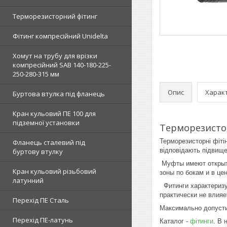
Терморезисторний фітинг
Фітинг компресійний Unidelta
Хомут на трубу для врізки
компресійний SAB 140-180-225-
250-280-315 мм
Опис
Харак
Буртова втулка під фланець
Кран кульовий ПЕ 100 для
підземної установки
Терморезистор
Терморезисторні фітін
Фланець сталевий під
відповідають підвище
буртову втулку
Муфты имеют открыту
Кран кульовий різьбовий
зоны по бокам и в ц
латунний
Фитинги характеризу
практически не влияе
Перехід ПЕ Сталь
Максимально допустимо
Перехід ПЕ-латунь
Каталог -
фітинги
. В 