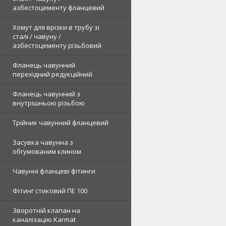
азбестоцементу фланцевий
Хомут для врізки в трубу зі
сталі / чавуну /
азбестоцементу різьбовий
Фланець чавунний
перехідний редукційний
Фланець чавунний з
внутрішньою різьбою
Трійник чавунний фланцевий
Засувка чавунна з
обгумованим клином
Чавунні фланцеві фітинги
Фітинг стиковий ПЕ 100
Зворотній клапан на
каналізацію Karmat