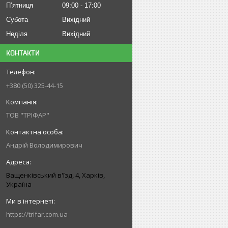
Пʼятниця
09:00
17:00
Субота
Вихідний
Неділя
Вихідний
КОНТАКТИ
+380 (50) 325-44-15
ТОВ "ТРІФАР"
Андрій Володимирович
Ващенківський в'їзд, 4, Харків,
Україна
https://trifar.com.ua