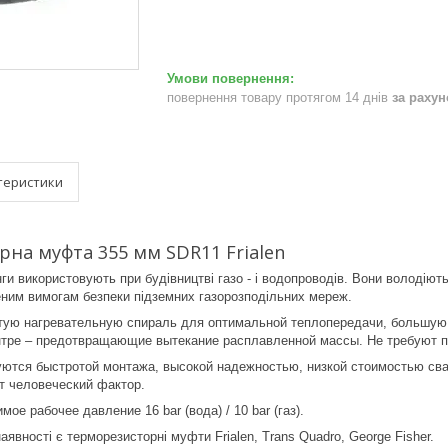
повернення товару протягом 14 днів
за раху
теристики
на муфта 355 мм SDR11 Frialen
ги використовують при будівництві газо - і водопроводів. Вони володіют
ним вимогам безпеки підземних газорозподільних мереж.
ю нагревательную спираль для оптимальной теплопередачи, большую г
ентре – предотвращающие вытекание расплавленной массы. Не требуют п
ются быстротой монтажа, высокой надежностью, низкой стоимостью свар
т человеческий фактор.
е рабочее давление 16 bar (вода) / 10 bar (газ).
наявності є терморезисторні муфти Frialen, Trans Quadro, George Fisher.