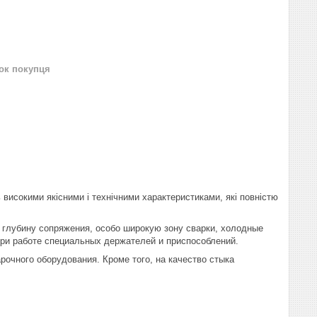
нок покупця
ь високими якісними і технічними характеристиками, які повністю
лубину сопряжения, особо широкую зону сварки, холодные
ри работе специальных держателей и приспособлений.
очного оборудования. Кроме того, на качество стыка