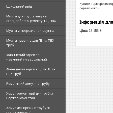
Купити терморезистор
Цокольний ввід
перевізником.
Муфта для труб з чавуна,
сталі, азбестоцементу, ПЕ, ПВХ
Інформація дл
Муфта універсальна чавунна
Ціна:
18 155 ₴
Муфта чавунна для ПЕ та ПВХ
труб
Фланцевий адаптер
чавунний універсальний
Фланцевий адаптер для ПЕ та
ПВХ труб
Ремонтний хомут на трубу
Хомут ремонтний для труб із
нержавіючої сталі
Хомут для врізки в трубу зі
сталі / чавуну /