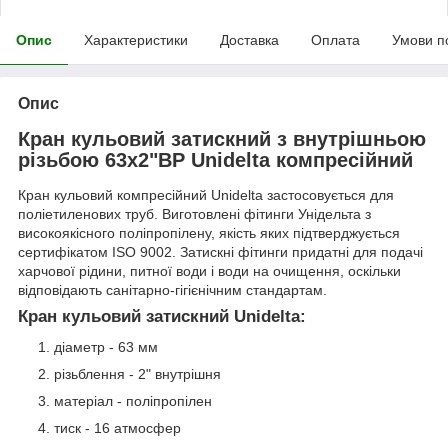
Опис
Характеристики
Доставка
Оплата
Умови п
Опис
Кран кульовий затискний з внутрішньою
різьбою 63х2"ВР Unidelta компресійний
Кран кульовий компресійний Unidelta застосовується для
поліетиленових труб. Виготовлені фітинги Унідельта з
високоякісного поліпропілену, якість яких підтверджується
сертифікатом ISO 9002. Затискні фітинги придатні для подачі
харчової рідини, питної води і води на очищення, оскільки
відповідають санітарно-гігієнічним стандартам.
Кран кульовий затискний Unidelta:
діаметр - 63 мм
різьблення - 2" внутрішня
матеріал - поліпропілен
тиск - 16 атмосфер