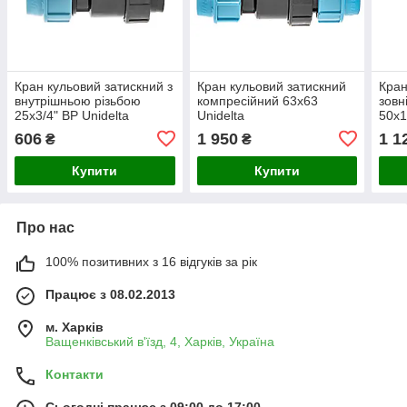
Кран кульовий затискний з
Кран кульовий затискний
Кран
внутрішньою різьбою
компресійний 63х63
зовн
25х3/4" ВР Unidelta
Unidelta
50х1
компресійний
комп
606
1 950
1 1
₴
₴
Купити
Купити
Про нас
100% позитивних з 16 відгуків за рік
Працює з 08.02.2013
м. Харків
Ващенківський в'їзд, 4, Харків, Україна
Контакти
Сьогодні працює з 09:00 до 17:00