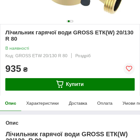
Лічильник гарячої води GROSS ETК(W) 20/130
R 80
В наявності
Код: GROSS ETW 20/130 R 80
Роздріб
935
₴
Купити
Опис
Характеристики
Доставка
Оплата
Умови п
Опис
Лічильник гарячої води GROSS ETК(W)