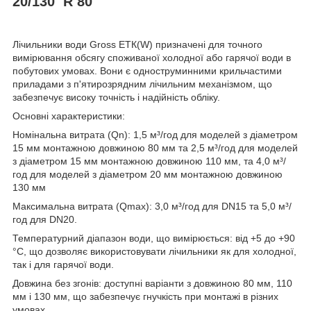
20/130 R 80
Лічильники води Gross ETК(W) призначені для точного
вимірювання обсягу споживаної холодної або гарячої води в
побутових умовах.
Вони є одноструминними крильчастими
приладами з п'ятирозрядним лічильним механізмом, що
забезпечує високу точність і надійність обліку.
Основні характеристики:
Номінальна витрата (Qn): 1,5 м³/год для моделей з діаметром
15 мм монтажною довжиною 80 мм та 2,5 м³/год для моделей
з діаметром 15 мм монтажною довжиною 110 мм, та 4,0 м³/
год для моделей з діаметром 20 мм монтажною довжиною
130 мм
Максимальна витрата (Qmax): 3,0 м³/год для DN15 та 5,0 м³/
год для DN20.
Температурний діапазон води, що вимірюється: від +5 до +90
°C, що дозволяє використовувати лічильники як для холодної,
так і для гарячої води.
Довжина без згонів: доступні варіанти з довжиною 80 мм, 110
мм і 130 мм, що забезпечує гнучкість при монтажі в різних
умовах.