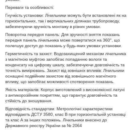
Переваги та особливості:
Гнучкість установки: Лічильники можуть бути встановлені як на
горизонтальних, так і вертикальних ділянках трубопроводу,
забезпечуючи зручність монтажу в різних умовах.
Поворотна передня панель: Для зручності зняття показань
передня панель лічильника може повертатися на 360°, що
полегшує доступ до показань у будь-яких умовах установки.
Герметичність та захист: Водозахищений механізм лічильника
з магнітною муфтою запобігає попаданню вологи та
конденсату на цифрову шкалу, забезпечуючи довговічність та
точність вимірювань.
Захист від зовнішніх впливів: Лічильники
оснащені подвійним захистом від зовнішнього магнітного
впливу, що запобігає можливості спотворення показань.
Якість матеріалів: Корпус виготовлений з високоякісної латуні
з антикорозійним покриттям, що гарантує довговічність та
стійкість до зношування.
Відповідність стандартам: Метрологічні характеристики
відповідають ДСТУ 3580, клас В при горизонтальній установці
та клас А за інших положень.
Лічильники внесено до
Державного реєстру України за № 2064