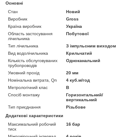
Основні
Стан
Новий
Виробник
Gross
Країна виробник
Україна
Область застосування
Побутової
лічильника
Тип лічильника
З імпульсним виходом
Вид водолічильника
Крильчатий
Кількість обслуговуваних
Одноканальний
трубопроводів
Умовний прохід
20 мм
Номінальна витрата, Qn
4 куб.м/год
Метрологічний клас
В
Спосіб монтажу
Горизонтальний/
вертикальний
Тип приєднання
Різьбове
Додаткові характеристики
Максимальний робочий
16 бар
тиск
Міжповірочний інтервал
4 років