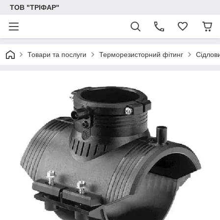
ТОВ "ТРІФАР"
Товари та послуги
Терморезисторний фітинг
Сідлови