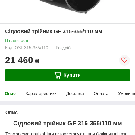
Сідловий трійник GF 315-355/110 мм
В наявності
Код: OSL 315-355/110
Роздріб
21 460
₴
Купити
Опис
Характеристики
Доставка
Оплата
Умови п
Опис
Сідловий трійник GF 315-355/110 мм
Терморезисторні фітінги використовують при будівництві газо