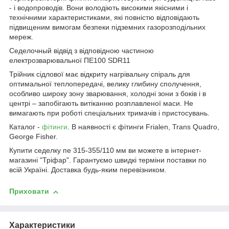
- і водопроводів. Вони володіють високими якісними і
технічними характеристиками, які повністю відповідають
підвищеним вимогам безпеки підземних газорозподільних
мереж.
Седелочный відвід з відповідною частиною
електрозварювальної ПЕ100 SDR11
Трійник сідлової має відкриту нагрівальну спіраль для
оптимальної теплопередачі, велику глибину сполучення,
особливо широку зону зварювання, холодні зони з боків і в
центрі – запобігають витіканню розплавленої маси. Не
вимагають при роботі спеціальних тримачів і пристосувань.
Каталог -
фітинги
. В наявності є фітинги Frialen, Trans Quadro,
George Fisher.
Купити седелку пе 315-355/110 мм ви можете в інтернет-
магазині "Тріфар". Гарантуємо швидкі терміни поставки по
всій Україні. Доставка будь-яким перевізником.
Приховати
Характеристики