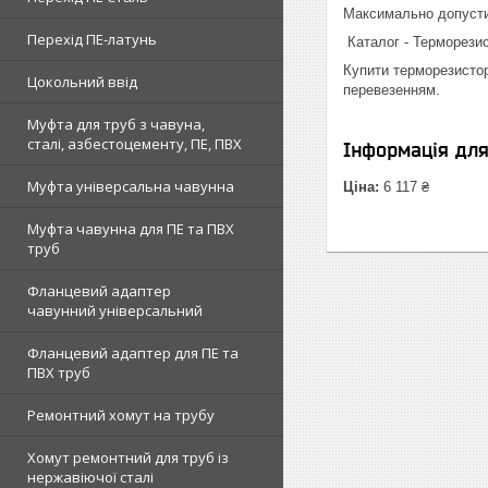
Максимально допустими
Перехід ПЕ-латунь
Каталог - Терморезист
Купити терморезистор
Цокольний ввід
перевезенням.
Муфта для труб з чавуна,
сталі, азбестоцементу, ПЕ, ПВХ
Інформація дл
Муфта універсальна чавунна
Ціна:
6 117 ₴
Муфта чавунна для ПЕ та ПВХ
труб
Фланцевий адаптер
чавунний універсальний
Фланцевий адаптер для ПЕ та
ПВХ труб
Ремонтний хомут на трубу
Хомут ремонтний для труб із
нержавіючої сталі