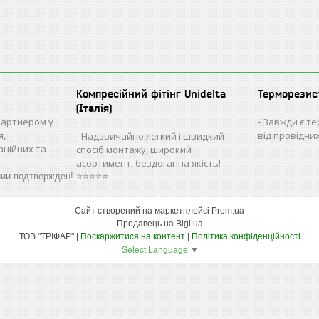
Компресійний фітінг Unidelta
Терморезис
(Італія)
партнером у
Завжди є те
я,
від провідни
Надзвичайно легкий і швидкий
аційних та
спосіб монтажу, широкий
асортимент, бездоганна якість!
нии подтвержден! ⭐⭐⭐⭐⭐
Сайт створений на маркетплейсі
Prom.ua
Продавець на Bigl.ua
ТОВ "ТРІФАР" |
Поскаржитися на контент
|
Політика конфіденційності
Select Language
▼