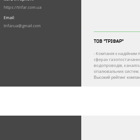
https://trifar.com.ua
trifarua@gmail.com
ТОВ "ТРІФАР"
Компанія є надійним 
сферах газопостачанн
водопроводів, каналіз
опалювальних систем.
Высокий рейтинг компа