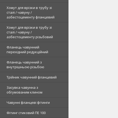
Хомут для врізки в трубу зі
сталі / чавуну /
азбестоцементу фланцевий
Хомут для врізки в трубу зі
сталі / чавуну /
азбестоцементу різьбовий
Фланець чавунний
перехідний редукційний
Фланець чавунний з
внутрішньою різьбою
Трійник чавунний фланцевий
Засувка чавунна з
обгумованим клином
Чавунні фланцеві фітинги
Фітинг стиковий ПЕ 100