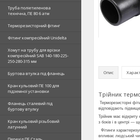
Труба поліетиленова
технічна, ПЕ 80 6 атм
Терморезисторний фітинг
Фітинг компресійний Unidelta
Хомут на трубу для врізки
компресійний SAB 140-180-225-
250-280-315 мм
Опис
Харак
Буртова втулка під фланець
Кран кульовий ПЕ 100 для
підземної установки
Трійник терм
Терморезисторні фітин
Фланець сталевий під
відповідають підвище
буртову втулку
Трійник має відкриту
Кран кульовий різьбовий
з боків і в центрі — 
латунний
Фітинги характеризую
впливає людський чи
Перехід ПЕ Сталь