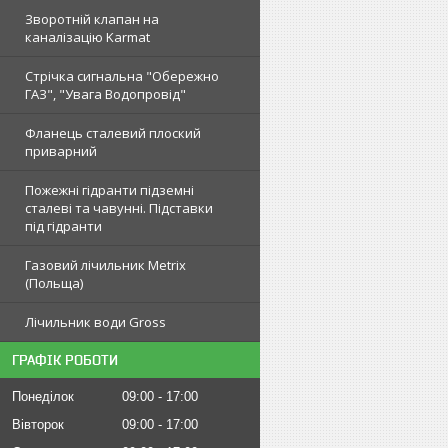
Зворотній клапан на
каналізацію Karmat
Стрічка сигнальна "Обережно
ГАЗ", "Увага Водопровід"
Фланець сталевий плоский
приварний
Пожежні гідранти підземні
сталеві та чавунні. Підставки
під гідранти
Газовий лічильник Metrix
(Польща)
Лічильник води Gross
ГРАФІК РОБОТИ
Понеділок
09:00
17:00
Вівторок
09:00
17:00