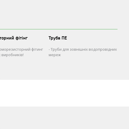
торний фітінг
Труба ПЕ
рморезисторний фітинг
Труби для зовнішніх водопровідних
х виробників!
мереж