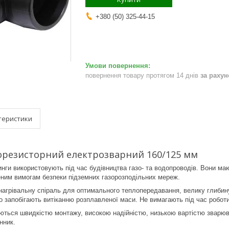
+380 (50) 325-44-15
повернення товару протягом 14 днів
за раху
теристики
орезисторний електрозварний 160/125 мм
ги використовують під час будівництва газо- та водопроводів. Вони мають
ним вимогам безпеки підземних газорозподільних мереж.
 нагрівальну спіраль для оптимального теплопередавання, велику глибин
що запобігають витіканню розплавленої маси. Не вимагають під час робот
ться швидкістю монтажу, високою надійністю, низькою вартістю зварювал
нник.