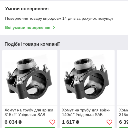
Умови повернення
Повернення товару впродовж 14 днів за рахунок покупця
Всі умови повернення
Подібні товари компанії
Хомут на трубу для врізки
Хомут на трубу для врізки
Хому
315х2" Унідельта SAB
140х1" Унідельта SAB
315х
6 034
1 617
6 3
₴
₴