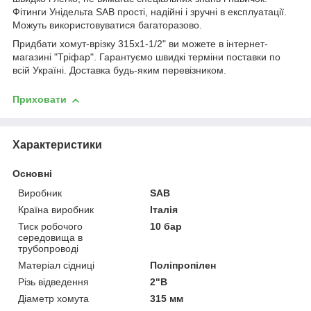
Фітинги Унідельта SAB прості, надійні і зручні в експлуатації.
Можуть використовуватися багаторазово.
Придбати хомут-врізку 315х1-1/2" ви можете в інтернет-
магазині "Тріфар". Гарантуємо швидкі терміни поставки по
всій Україні. Доставка будь-яким перевізником.
Приховати
Характеристики
Основні
Виробник
SAB
Країна виробник
Італія
Тиск робочого
10 бар
середовища в
трубопроводі
Матеріал сідниці
Поліпропілен
Різь відведення
2"В
Діаметр хомута
315 мм