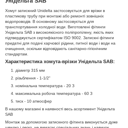
Унідельта SAB
Хомут затискний Unidelta застосовується для врізки в
пластикову трубу при монтажі або ремонті зовнішніх
водопроводів. В основному застосовується для
транспортування холодної води. Виготовлені фітинги
Унідельта SAB з високоякісного поліпропілену, якість яких
підтверджується сертифікатом ISO 9002. Затискні фітинги
придатні для подачі харчової рідини, питної води і води на
очищення, оскільки відповідають санітарно-гігієнічним
стандартам.
Характеристика хомута-врізки Унідельта SAB:
діаметр 315 мм
різьблення - 1-1/2"
номінальна температура - 20 З
максимальна робоча температура - 60 З
тиск - 10 атмосфер
В нашому магазині в наявності весь асортимент Унідельта
SAB
Монтаж за допомогою затискного фітинга виконується дуже
швидко і легко, не вимагає спеціальних знань і навичок.