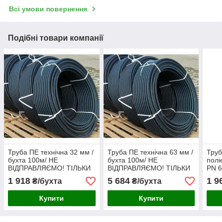
Всі умови повернення
Подібні товари компанії
Труба ПЕ технічна 32 мм /
Труба ПЕ технічна 63 мм /
Труб
бухта 100м/ НЕ
бухта 100м/ НЕ
полі
ВІДПРАВЛЯЄМО! ТІЛЬКИ
ВІДПРАВЛЯЄМО! ТІЛЬКИ
PN 
САМОВИВОЗ ХАРКІВ
САМОВИВОЗ ХАРКІВ
ТІЛ
1 918
5 684
1 9
₴/бухта
₴/бухта
ХАР
Купити
Купити