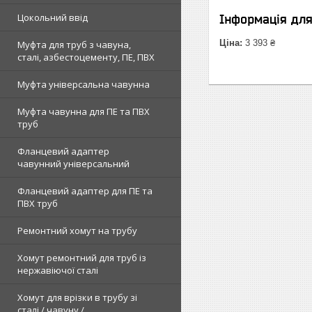
Цокольний ввід
Інформація дл
Ціна:
3 393 ₴
Муфта для труб з чавуна,
сталі, азбестоцементу, ПЕ, ПВХ
Муфта універсальна чавунна
Муфта чавунна для ПЕ та ПВХ
труб
Фланцевий адаптер
чавунний універсальний
Фланцевий адаптер для ПЕ та
ПВХ труб
Ремонтний хомут на трубу
Хомут ремонтний для труб із
нержавіючої сталі
Хомут для врізки в трубу зі
сталі / чавуну /