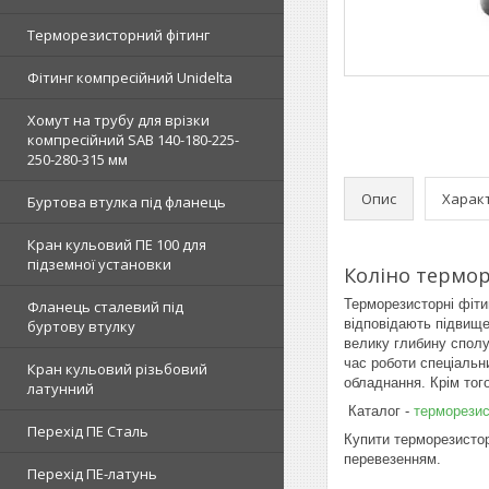
Терморезисторний фітинг
Фітинг компресійний Unidelta
Хомут на трубу для врізки
компресійний SAB 140-180-225-
250-280-315 мм
Опис
Харак
Буртова втулка під фланець
Кран кульовий ПЕ 100 для
підземної установки
Коліно термо
Терморезисторні фіти
Фланець сталевий під
відповідають підвищ
буртову втулку
велику глибину сполу
час роботи спеціальн
Кран кульовий різьбовий
обладнання.
Крім тог
латунний
Каталог -
терморезис
Перехід ПЕ Сталь
Купити терморезистор
перевезенням.
Перехід ПЕ-латунь