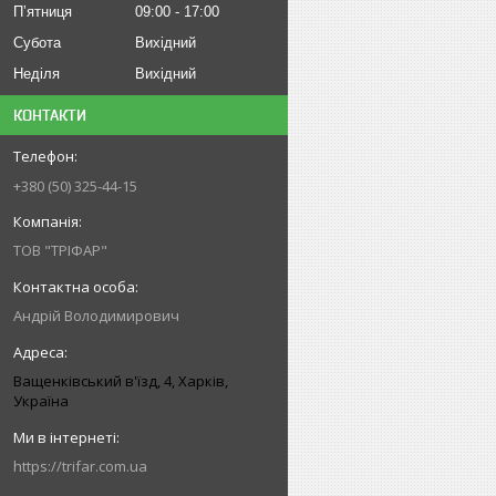
Пʼятниця
09:00
17:00
Субота
Вихідний
Неділя
Вихідний
КОНТАКТИ
+380 (50) 325-44-15
ТОВ "ТРІФАР"
Андрій Володимирович
Ващенківський в'їзд, 4, Харків,
Україна
https://trifar.com.ua