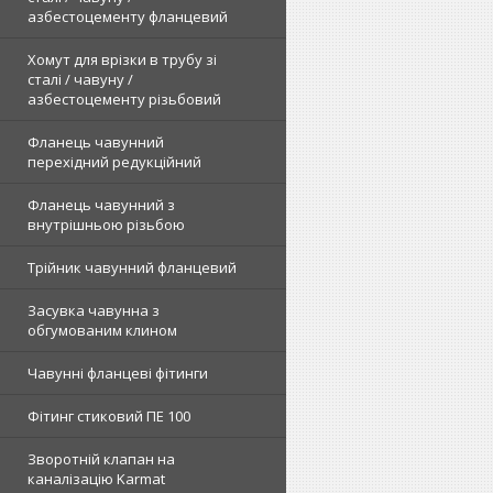
азбестоцементу фланцевий
Хомут для врізки в трубу зі
сталі / чавуну /
азбестоцементу різьбовий
Фланець чавунний
перехідний редукційний
Фланець чавунний з
внутрішньою різьбою
Трійник чавунний фланцевий
Засувка чавунна з
обгумованим клином
Чавунні фланцеві фітинги
Фітинг стиковий ПЕ 100
Зворотній клапан на
каналізацію Karmat