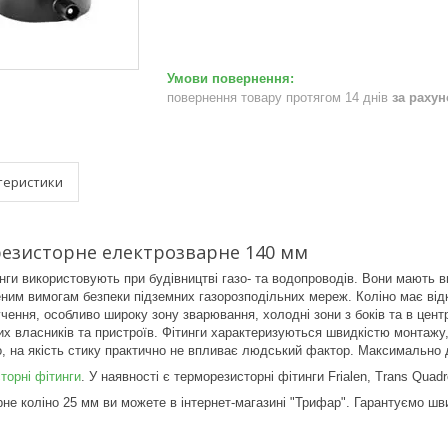
повернення товару протягом 14 днів
за раху
теристики
резисторне електрозварне 140 мм
нги використовують при будівництві газо- та водопроводів.
Вони мають вис
еним вимогам безпеки підземних газорозподільних мереж.
Коліно має від
чення, особливо широку зону зварювання, холодні зони з боків та в цент
их власників та пристроїв.
Фітинги характеризуються швидкістю монтажу,
о, на якість стику практично не впливає людський фактор.
Максимально до
торні фітинги
. У наявності є терморезисторні фітинги Frialen, Trans Quadr
не коліно 25 мм ви можете в інтернет-магазині "Трифар". Гарантуємо шви