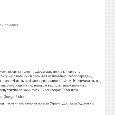
нок покупця
окі якісні та технічні характеристики, які повністю
криту нагрівальну спіраль для оптимальної теплопередачі,
рі – запобігають витіканню розплавленої маси.
Не вимагають під
 високою надійністю, низькою вартістю зварювального
пустимий робочий тиск 16 bar (вода)/10 bar (газ).
o, George Fisher.
дкі терміни постачання по всій Україні. Доставка будь-яким