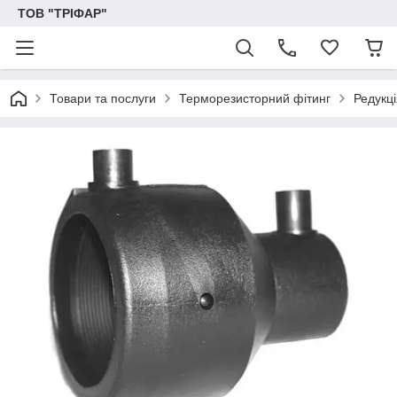
ТОВ "ТРІФАР"
Товари та послуги
Терморезисторний фітинг
Редукц