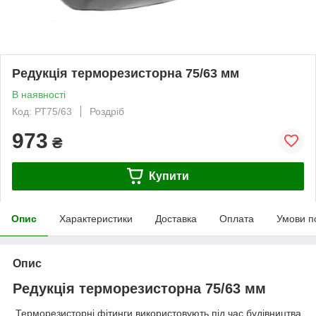
Редукція терморезисторна 75/63 мм
В наявності
Код: РТ75/63
Роздріб
973
₴
Купити
Опис
Характеристики
Доставка
Оплата
Умови п
Опис
Редукція терморезисторна 75/63 мм
Терморезисторні фітинги використовують під час будівництва