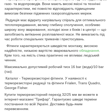
газо- та водопроводів. Вони мають високі якісні та технічні
характеристики, які повністю відповідають підвищеним
вимогам безпеки підземних газорозподільних мереж.
Редукція має відкриту нагрівальну спіраль для оптимального
теплопередавання, велику глибину сполучення, особливо
широку зону зварювання, холодні зони з боків і в центрі — що
запобігають витіканню розплавленої маси. Не вимагають під
час роботи спеціальних тримачів і пристосувань.
Фітинги характеризуються швидкістю монтажу, високою
надійністю, низькою вартістю зварювального
обладнання
.
Крім того, на якість стика практично не впливає людський
чинник.
Максимально допустимий робочий тиск 16 bar (вода)/10 bar
(газ).
Каталог - Терморезисторні фітинги. У наявності є
терморезисторні редукції та фітинги Frialen, Trans Quadro,
George Fisher.
Купити терморезисторний перехід 32/25 мм ви можете в
інтернет-магазині "Трифар". Гарантуємо швидкі терміни
постачання по всій Україні. Доставка будь-яким
перевезенням.