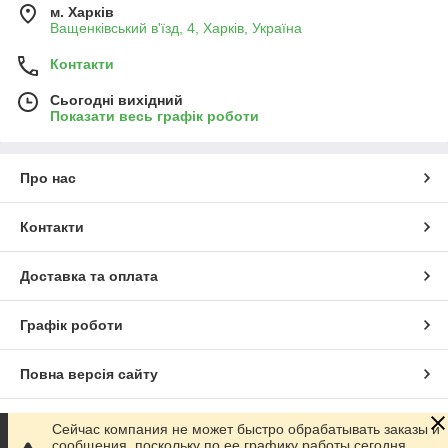
м. Харків
Ващенківський в'їзд, 4, Харків, Україна
Контакти
Сьогодні вихідний
Показати весь графік роботи
Про нас
Контакти
Доставка та оплата
Графік роботи
Повна версія сайту
Сайт створено на маркетплейсі
Prom.ua
Сейчас компания не может быстро обрабатывать заказы и
сообщения, поскольку по ее графику работы сегодня