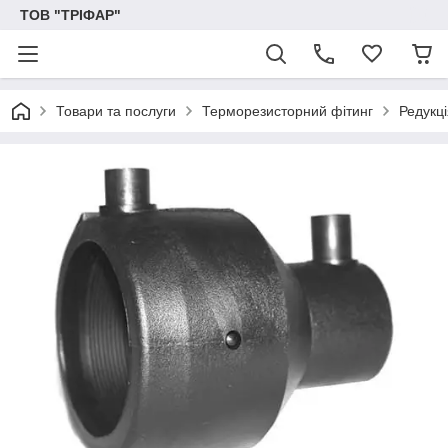
ТОВ "ТРІФАР"
Товари та послуги
Терморезисторний фітинг
Редукц