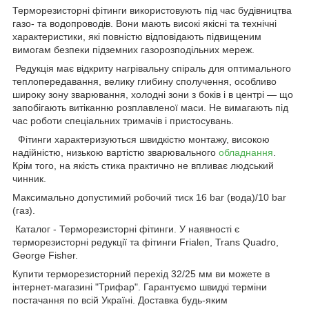
Терморезисторні фітинги використовують під час будівництва
газо- та водопроводів. Вони мають високі якісні та технічні
характеристики, які повністю відповідають підвищеним
вимогам безпеки підземних газорозподільних мереж.
Редукція має відкриту нагрівальну спіраль для оптимального
теплопередавання, велику глибину сполучення, особливо
широку зону зварювання, холодні зони з боків і в центрі — що
запобігають витіканню розплавленої маси. Не вимагають під
час роботи спеціальних тримачів і пристосувань.
Фітинги характеризуються швидкістю монтажу, високою
надійністю, низькою вартістю зварювального
обладнання
.
Крім того, на якість стика практично не впливає людський
чинник.
Максимально допустимий робочий тиск 16 bar (вода)/10 bar
(газ).
Каталог - Терморезисторні фітинги. У наявності є
терморезисторні редукції та фітинги Frialen, Trans Quadro,
George Fisher.
Купити терморезисторний перехід 32/25 мм ви можете в
інтернет-магазині "Трифар". Гарантуємо швидкі терміни
постачання по всій Україні. Доставка будь-яким