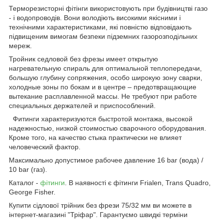
Терморезисторні фітінги використовують при будівництві газо
- і водопроводів. Вони володіють високими якісними і
технічними характеристиками, які повністю відповідають
підвищеним вимогам безпеки підземних газорозподільних
мереж.
Тройник седловой без фрезы имеет открытую
нагревательную спираль для оптимальной теплопередачи,
большую глубину сопряжения, особо широкую зону сварки,
холодные зоны по бокам и в центре – предотвращающие
вытекание расплавленной массы. Не требуют при работе
специальных держателей и приспособлений.
Фитинги характеризуются быстротой монтажа, высокой
надежностью, низкой стоимостью сварочного оборудования.
Кроме того, на качество стыка практически не влияет
человеческий фактор.
Максимально допустимое рабочее давление 16 bar (вода) /
10 bar (газ).
Каталог -
фітинги
. В наявності є фітинги Frialen, Trans Quadro,
George Fisher.
Купити сідлової трійник без фрези 75/32 мм ви можете в
інтернет-магазині "Тріфар". Гарантуємо швидкі терміни