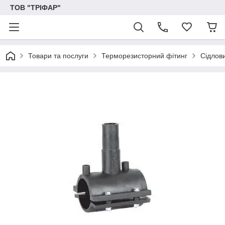
ТОВ "ТРІФАР"
Товари та послуги
Терморезисторний фітинг
Сідлов