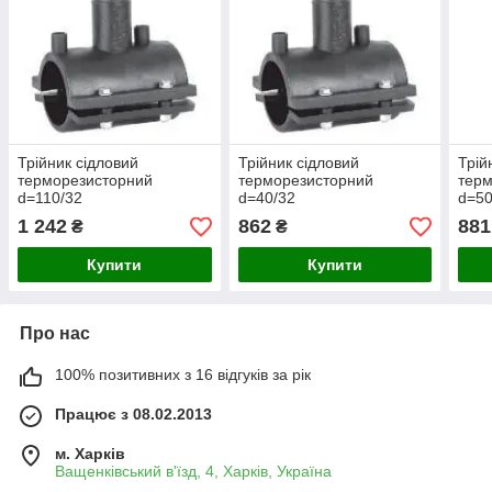
Трійник сідловий
Трійник сідловий
Трій
терморезисторний
терморезисторний
терм
d=110/32
d=40/32
d=50
1 242
862
881
₴
₴
Купити
Купити
Про нас
100% позитивних з 16 відгуків за рік
Працює з 08.02.2013
м. Харків
Ващенківський в'їзд, 4, Харків, Україна