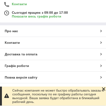
Контакти
Сьогодні працює з 09:00 до 17:00
Показати весь графік роботи
Про нас
Контакти
Доставка та оплата
Графік роботи
Повна версія сайту
Сайт створено на маркетплейсі
Prom.ua
Сейчас компания не может быстро обрабатывать заказы и
сообщения, поскольку по ее графику работы сегодня
выходной. Ваша заявка будет обработана в ближайший
Політика конфіденційності
рабочий день.