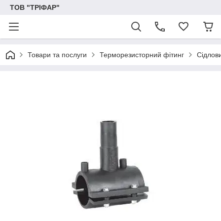
ТОВ "ТРІФАР"
Товари та послуги
Терморезисторний фітинг
Сідлов