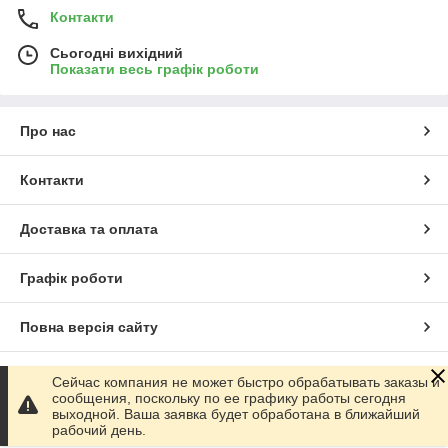
Контакти
Сьогодні вихідний
Показати весь графік роботи
Про нас
Контакти
Доставка та оплата
Графік роботи
Повна версія сайту
Сайт створено на маркетплейсі
Prom.ua
Сейчас компания не может быстро обрабатывать заказы и
сообщения, поскольку по ее графику работы сегодня
выходной. Ваша заявка будет обработана в ближайший
Політика конфіденційності
рабочий день.