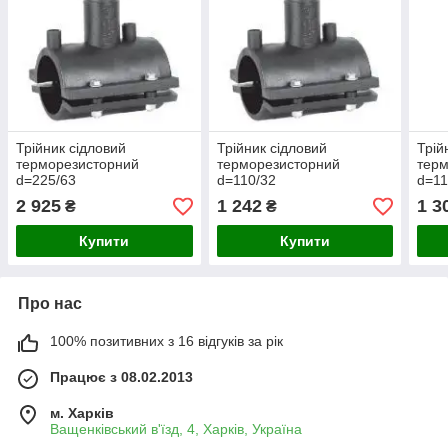
Трійник сідловий
Трійник сідловий
Трій
терморезисторний
терморезисторний
терм
d=225/63
d=110/32
d=11
2 925
1 242
1 3
₴
₴
Купити
Купити
Про нас
100% позитивних з 16 відгуків за рік
Працює з 08.02.2013
м. Харків
Ващенківський в'їзд, 4, Харків, Україна