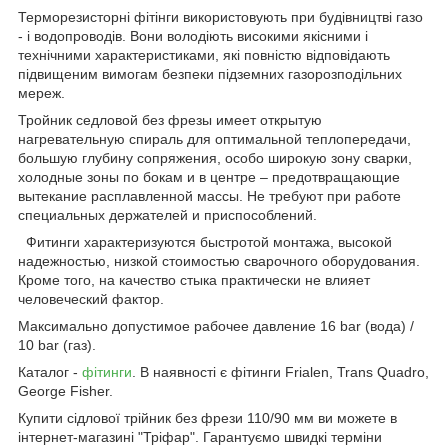
Терморезисторні фітінги використовують при будівництві газо
- і водопроводів. Вони володіють високими якісними і
технічними характеристиками, які повністю відповідають
підвищеним вимогам безпеки підземних газорозподільних
мереж.
Тройник седловой без фрезы имеет открытую
нагревательную спираль для оптимальной теплопередачи,
большую глубину сопряжения, особо широкую зону сварки,
холодные зоны по бокам и в центре – предотвращающие
вытекание расплавленной массы. Не требуют при работе
специальных держателей и приспособлений.
Фитинги характеризуются быстротой монтажа, высокой
надежностью, низкой стоимостью сварочного оборудования.
Кроме того, на качество стыка практически не влияет
человеческий фактор.
Максимально допустимое рабочее давление 16 bar (вода) /
10 bar (газ).
Каталог -
фітинги
. В наявності є фітинги Frialen, Trans Quadro,
George Fisher.
Купити сідлової трійник без фрези 110/90 мм ви можете в
інтернет-магазині "Тріфар". Гарантуємо швидкі терміни