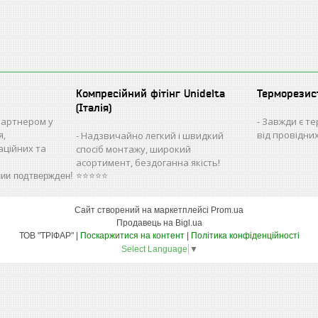
Компресійний фітінг Unidelta
Терморезис
(Італія)
партнером у
Завжди є те
я,
від провідни
Надзвичайно легкий і швидкий
аційних та
спосіб монтажу, широкий
асортимент, бездоганна якість!
нии подтвержден! ⭐⭐⭐⭐⭐
Сайт створений на маркетплейсі
Prom.ua
Продавець на Bigl.ua
ТОВ "ТРІФАР" |
Поскаржитися на контент
|
Політика конфіденційності
Select Language
▼