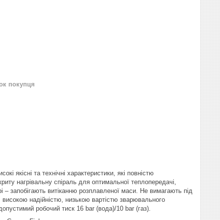
нок покупця
окі якісні та технічні характеристики, які повністю
криту нагрівальну спіраль для оптимальної теплопередачі,
рі – запобігають витіканню розплавленої маси.
Не вимагають під
 високою надійністю, низькою вартістю зварювального
пустимий робочий тиск 16 bar (вода)/10 bar (газ).