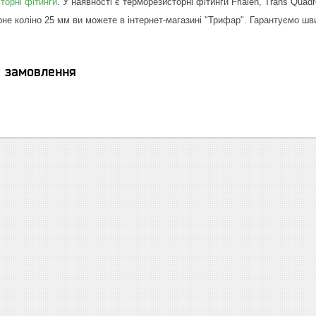
торні фітинги
. У наявності є терморезисторні фітинги Frialen, Trans Quadr
не коліно 25 мм ви можете в інтернет-магазині "Трифар". Гарантуємо шви
я замовлення