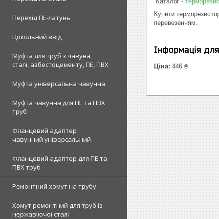
Каталог -
терморезис
Купити терморезистор
Перехід ПЕ-латунь
перевезенням.
Цокольний ввід
Інформація дл
Муфта для труб з чавуна,
сталі, азбестоцементу, ПЕ, ПВХ
Ціна:
446 ₴
Муфта універсальна чавунна
Муфта чавунна для ПЕ та ПВХ
труб
Фланцевий адаптер
чавунний універсальний
Фланцевий адаптер для ПЕ та
ПВХ труб
Ремонтний хомут на трубу
Хомут ремонтний для труб із
нержавіючої сталі