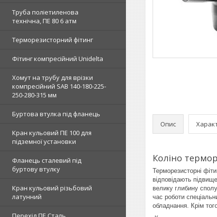
Труба поліетиленова
технічна, ПЕ 80 6 атм
Терморезисторний фітинг
Фітинг компресійний Unidelta
Хомут на трубу для врізки
компресійний SAB 140-180-225-
250-280-315 мм
Буртова втулка під фланець
Опис
Харак
Кран кульовий ПЕ 100 для
підземної установки
Коліно термо
Фланець сталевий під
буртову втулку
Терморезисторні фіти
відповідають підвищ
Кран кульовий різьбовий
велику глибину сполу
латунний
час роботи спеціальн
обладнання.
Крім тог
Перехід ПЕ Сталь