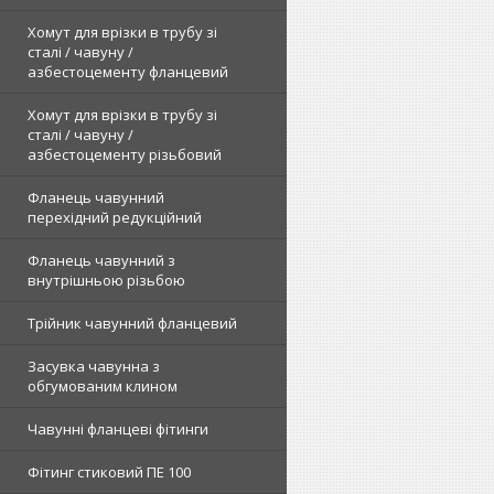
Хомут для врізки в трубу зі
сталі / чавуну /
азбестоцементу фланцевий
Хомут для врізки в трубу зі
сталі / чавуну /
азбестоцементу різьбовий
Фланець чавунний
перехідний редукційний
Фланець чавунний з
внутрішньою різьбою
Трійник чавунний фланцевий
Засувка чавунна з
обгумованим клином
Чавунні фланцеві фітинги
Фітинг стиковий ПЕ 100