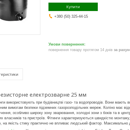
Купити
+380 (50) 325-44-15
повернення товару протягом 14 днів
за раху
теристики
резисторне електрозварне 25 мм
нги використовують при будівництві газо- та водопроводів.
Вони мають вис
еним вимогам безпеки підземних газорозподільних мереж.
Коліно має від
чення, особливо широку зону зварювання, холодні зони з боків та в цент
их власників та пристроїв.
Фітинги характеризуються швидкістю монтажу,
о, на якість стику практично не впливає людський фактор.
Максимально до