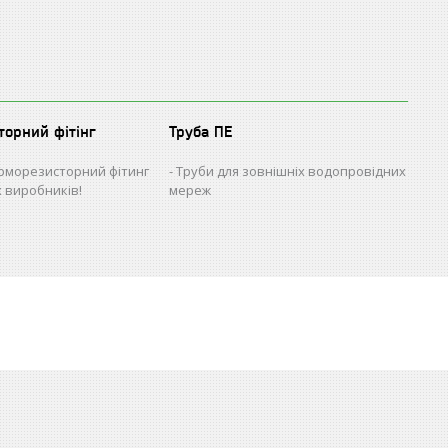
торний фітінг
Труба ПЕ
рморезисторний фітинг
Труби для зовнішніх водопровідних
х виробників!
мереж