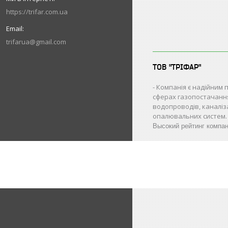
https://trifar.com.ua
trifarua@gmail.com
ТОВ "ТРІФАР"
Компанія є надійним 
сферах газопостачанн
водопроводів, каналіз
опалювальних систем.
Высокий рейтинг компа