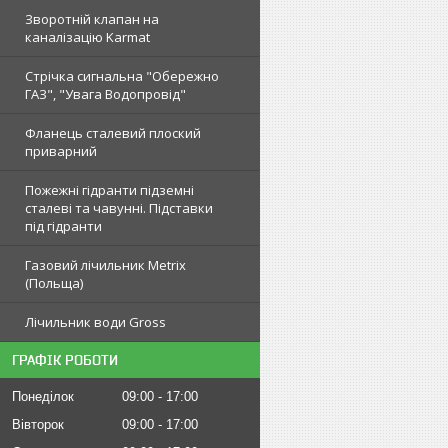
Зворотній клапан на
каналізацію Karmat
Стрічка сигнальна "Обережно
ГАЗ", "Увага Водопровід"
Фланець сталевий плоский
приварний
Пожежні гідранти підземні
сталеві та чавунні. Підставки
під гідранти
Газовий лічильник Metrix
(Польща)
Лічильник води Gross
ГРАФІК РОБОТИ
Понеділок
09:00
17:00
Вівторок
09:00
17:00