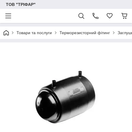
ТОВ "ТРІФАР"
Товари та послуги
Терморезисторний фітинг
Заглуш