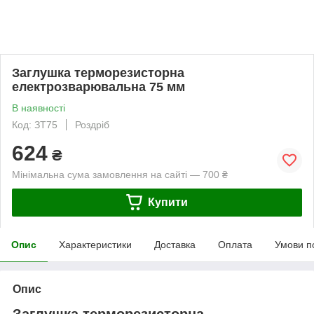
Заглушка терморезисторна
електрозварювальна 75 мм
В наявності
Код: ЗТ75
Роздріб
624
₴
Мінімальна сума замовлення на сайті — 700 ₴
Купити
Опис
Характеристики
Доставка
Оплата
Умови п
Опис
Заглушка терморезисторна