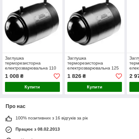
Заглушка
Заглушка
Загл
терморезисторна
терморезисторна
терм
електрозварювальна 110
електрозварювальна 125
елек
мм
мм
мм
1 008
1 826
2 9
₴
₴
Купити
Купити
Про нас
100% позитивних з 16 відгуків за рік
Працює з 08.02.2013