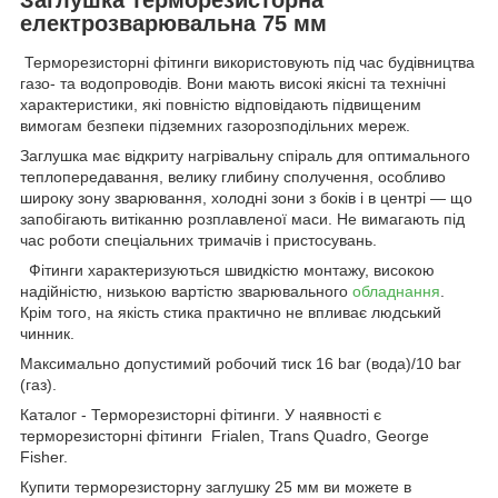
електрозварювальна 75 мм
Терморезисторні фітинги використовують під час будівництва
газо- та водопроводів. Вони мають високі якісні та технічні
характеристики, які повністю відповідають підвищеним
вимогам безпеки підземних газорозподільних мереж.
Заглушка має відкриту нагрівальну спіраль для оптимального
теплопередавання, велику глибину сполучення, особливо
широку зону зварювання, холодні зони з боків і в центрі — що
запобігають витіканню розплавленої маси. Не вимагають під
час роботи спеціальних тримачів і пристосувань.
Фітинги характеризуються швидкістю монтажу, високою
надійністю, низькою вартістю зварювального
обладнання
.
Крім того, на якість стика практично не впливає людський
чинник.
Максимально допустимий робочий тиск 16 bar (вода)/10 bar
(газ).
Каталог - Терморезисторні фітинги. У наявності є
терморезисторні фітинги Frialen, Trans Quadro, George
Fisher.
Купити терморезисторну заглушку 25 мм ви можете в