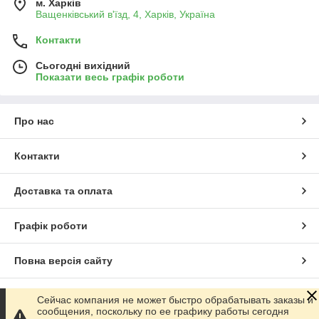
м. Харків
Ващенківський в'їзд, 4, Харків, Україна
Контакти
Сьогодні вихідний
Показати весь графік роботи
Про нас
Контакти
Доставка та оплата
Графік роботи
Повна версія сайту
Сайт створено на маркетплейсі
Prom.ua
Сейчас компания не может быстро обрабатывать заказы и
сообщения, поскольку по ее графику работы сегодня