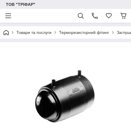
ТОВ "ТРІФАР"
Товари та послуги
Терморезисторний фітинг
Заглуш