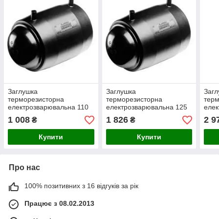
Заглушка
Заглушка
Загл
терморезисторна
терморезисторна
терм
електрозварювальна 110
електрозварювальна 125
елек
мм
мм
мм
1 008
1 826
2 9
₴
₴
Купити
Купити
Про нас
100% позитивних з 16 відгуків за рік
Працює з 08.02.2013