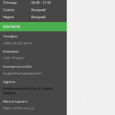
Пʼятниця
09:00
17:00
Субота
Вихідний
Неділя
Вихідний
КОНТАКТИ
+380 (50) 325-44-15
ТОВ "ТРІФАР"
Андрій Володимирович
Ващенківський в'їзд, 4, Харків,
Україна
https://trifar.com.ua