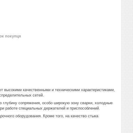
нок покупця
ют высокими качественными и техническими характеристиками,
спределительных сетей.
 глубину сопряжения, особо широкую зону сварки, холодные
ри работе специальных держателей и приспособлений.
очного оборудования. Кроме того, на качество стыка