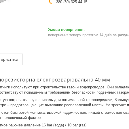
+380 (50) 325-44-15
повернення товару протягом 14 днів
за раху
теристики
морезисторна електрозварювальна 40 мм
тинги используют при строительстве газо- и водопроводов. Они облада
оответствуют повышенным требованиям безопасности подземных газора
ытую нагревательную спираль для оптимальной теплопередачи, большую
ентре – предотвращающие вытекание расплавленной массы. Не требуют п
ются быстротой монтажа, высокой надежностью, низкой стоимостью свар
т человеческий фактор.
е рабочее давление 16 bar (вода) / 10 bar (газ).