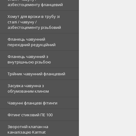
азбестоцементу фланцевий
Хомут для врізки в трубу зі
сталі / чавуну /
азбестоцементу різьбовий
Фланець чавунний
перехідний редукційний
Фланець чавунний з
внутрішньою різьбою
Трійник чавунний фланцевий
Засувка чавунна з
обгумованим клином
Чавунні фланцеві фітинги
Фітинг стиковий ПЕ 100
Зворотній клапан на
каналізацію Karmat