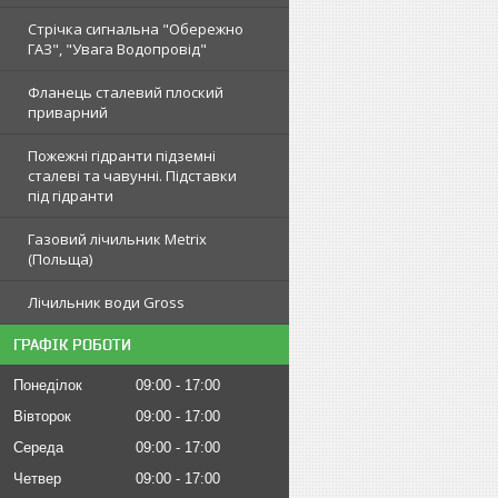
Стрічка сигнальна "Обережно
ГАЗ", "Увага Водопровід"
Фланець сталевий плоский
приварний
Пожежні гідранти підземні
сталеві та чавунні. Підставки
під гідранти
Газовий лічильник Metrix
(Польща)
Лічильник води Gross
ГРАФІК РОБОТИ
Понеділок
09:00
17:00
Вівторок
09:00
17:00
Середа
09:00
17:00
Четвер
09:00
17:00