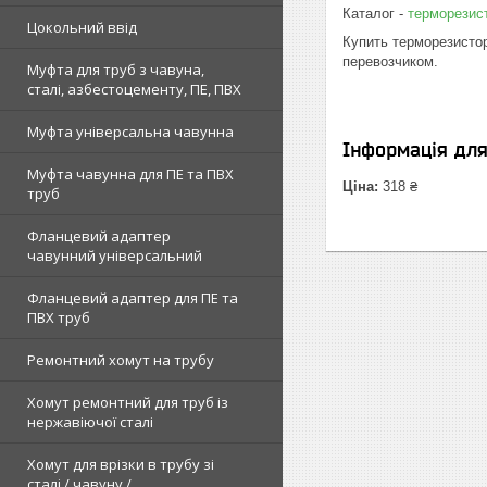
Каталог -
терморезис
Цокольний ввід
Купить терморезисто
перевозчиком.
Муфта для труб з чавуна,
сталі, азбестоцементу, ПЕ, ПВХ
Муфта універсальна чавунна
Інформація дл
Муфта чавунна для ПЕ та ПВХ
Ціна:
318 ₴
труб
Фланцевий адаптер
чавунний універсальний
Фланцевий адаптер для ПЕ та
ПВХ труб
Ремонтний хомут на трубу
Хомут ремонтний для труб із
нержавіючої сталі
Хомут для врізки в трубу зі
сталі / чавуну /