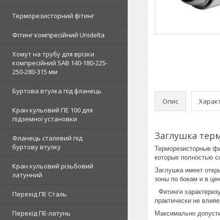
Терморезисторний фітинг
Фітинг компресійний Unidelta
Хомут на трубу для врізки
компресійний SAB 140-180-225-
250-280-315 мм
Буртова втулка під фланець
Опис
Харак
Кран кульовий ПЕ 100 для
підземної установки
Заглушка тер
Фланець сталевий під
буртову втулку
Терморезисторные фи
которые полностью с
Кран кульовий різьбовий
Заглушка имеет откр
латунний
зоны по бокам и в ц
Фитинги характеризу
Перехід ПЕ Сталь
практически не влияе
Перехід ПЕ-латунь
Максимально допустимо