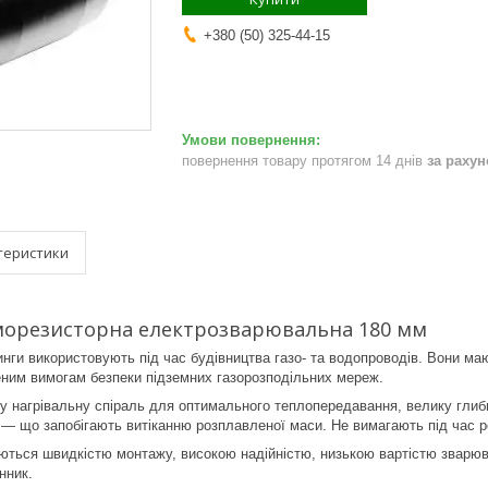
+380 (50) 325-44-15
повернення товару протягом 14 днів
за раху
теристики
морезисторна електрозварювальна 180 мм
ги використовують під час будівництва газо- та водопроводів. Вони мають
ним вимогам безпеки підземних газорозподільних мереж.
у нагрівальну спіраль для оптимального теплопередавання, велику глиб
рі — що запобігають витіканню розплавленої маси. Не вимагають під час 
ються швидкістю монтажу, високою надійністю, низькою вартістю зварю
нник.