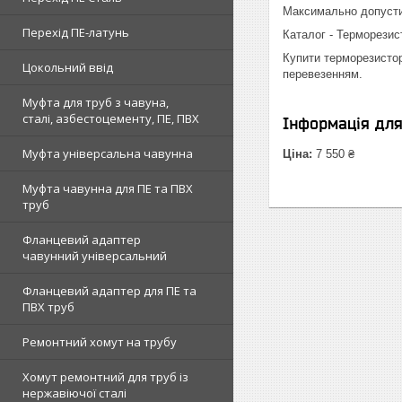
Максимально допустими
Перехід ПЕ-латунь
Каталог - Терморезист
Купити терморезистор
Цокольний ввід
перевезенням.
Муфта для труб з чавуна,
сталі, азбестоцементу, ПЕ, ПВХ
Інформація дл
Муфта універсальна чавунна
Ціна:
7 550 ₴
Муфта чавунна для ПЕ та ПВХ
труб
Фланцевий адаптер
чавунний універсальний
Фланцевий адаптер для ПЕ та
ПВХ труб
Ремонтний хомут на трубу
Хомут ремонтний для труб із
нержавіючої сталі