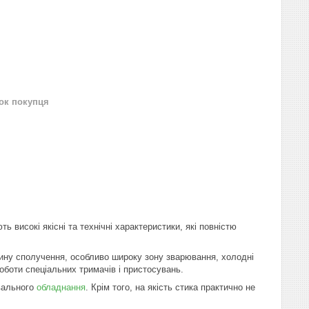
нок покупця
 високі якісні та технічні характеристики, які повністю
ину сполучення, особливо широку зону зварювання, холодні
роботи спеціальних тримачів і пристосувань.
вального
обладнання
. Крім того, на якість стика практично не