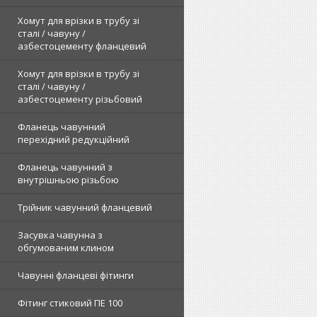
Хомут для врізки в трубу зі
сталі / чавуну /
азбестоцементу фланцевий
Хомут для врізки в трубу зі
сталі / чавуну /
азбестоцементу різьбовий
Фланець чавунний
перехідний редукційний
Фланець чавунний з
внутрішньою різьбою
Трійник чавунний фланцевий
Засувка чавунна з
обгумованим клином
Чавунні фланцеві фітинги
Фітинг стиковий ПЕ 100