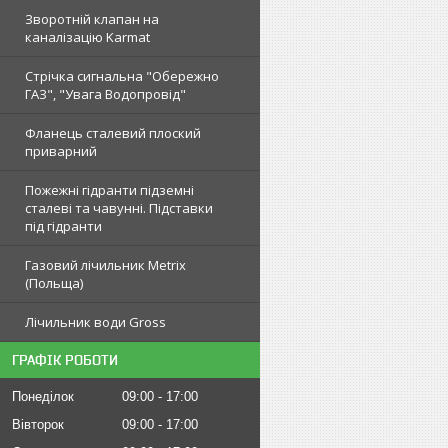
Зворотній клапан на
каналізацію Karmat
Стрічка сигнальна "Обережно
ГАЗ", "Увага Водопровід"
Фланець сталевий плоский
приварний
Пожежні гідранти підземні
сталеві та чавунні. Підставки
під гідранти
Газовий лічильник Metrix
(Польща)
Лічильник води Gross
ГРАФІК РОБОТИ
Понеділок
09:00
17:00
Вівторок
09:00
17:00