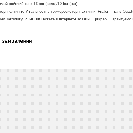
й робочий тиск 16 bar (вода)/10 bar (газ).
орні фітинги. У наявності є терморезисторні фітинги Frialen, Trans Quadr
ну заглушку 25 мм ви можете в інтернет-магазині "Трифар". Гарантуємо ш
я замовлення