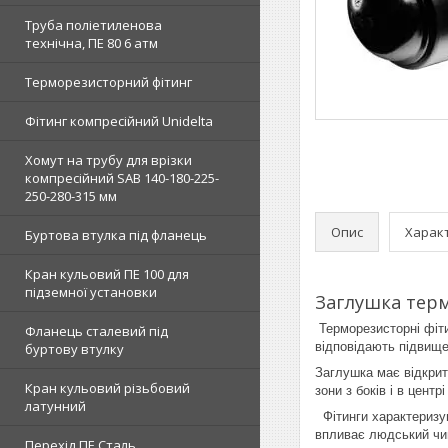
Труба поліетиленова
технічна, ПЕ 80 6 атм
Терморезисторний фітинг
Фітинг компресійний Unidelta
Хомут на трубу для врізки
компресійний SAB 140-180-225-
250-280-315 мм
Опис
Харак
Буртова втулка під фланець
Кран кульовий ПЕ 100 для
підземної установки
Заглушка тер
Терморезисторні фітин
Фланець сталевий під
відповідають підвище
буртову втулку
Заглушка має відкрит
Кран кульовий різьбовий
зони з боків і в цент
латунний
Фітинги характеризу
впливає людський чи
Перехід ПЕ Сталь