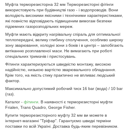
Муфта терморезисторна 32 мм Терморезисторні фітінги
використовують при будівництві газо - і водопроводів. Вони
володіють високими якісними і технічними характеристиками,
які повністю відповідають підвищеним вимогам безпеки
підземних газорозподільних мереж.
Муфти мають відкриту нагрівальну спіраль для оптимальної
теплопередачі, велику глибину сполучення, особливо широку
зону зварювання, холодні зони з боків і в центрі – запобігають
витіканню розплавленої маси. Не вимагають при роботі
спеціальних тримачів і пристосувань.
Фітинги характеризуються швидкістю монтажу, високою
надійністю, низькою вартістю зварювального обладнання.
Крім того, на якість стику практично не впливає людський
фактор.
Максимально допустимий робочий тиск 16 bar (вода) / 10 bar
(газ).
Каталог -
фітинги
. В наявності є терморезисторні муфти
Frialen, Trans Quadro, George Fisher.
Купити терморезисторного муфту 32 мм ви можете в
інтернет-магазині "Тріфар". Гарантуємо швидкі терміни
поставки по всій Україні. Доставка будь-яким перевізником.