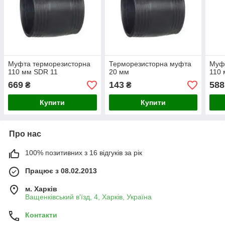
Муфта терморезисторна
Терморезисторна муфта
Муф
110 мм SDR 11
20 мм
110
669
143
588
₴
₴
Купити
Купити
Про нас
100% позитивних з 16 відгуків за рік
Працює з 08.02.2013
м. Харків
Ващенківський в'їзд, 4, Харків, Україна
Контакти