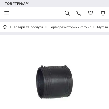
ТОВ "ТРІФАР"
Товари та послуги
Терморезисторний фітинг
Муфта 