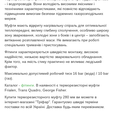
- і водопроводів. Вони володіють високими якісними і
технічними характеристиками, які повністю відповідають
підвищеним вимогам безпеки підземних газорозподільних
мереж.
Муфти мають відкриту нагрівальну спіраль для оптимальної
теплопередачі, велику глибину сполучення, особливо широку
зону зварювання, холодні зони з боків і в центрі – запобігають
витіканню розплавленої маси. Не вимагають при роботі
спеціальних тримачів і пристосувань.
Фітинги характеризуються швидкістю монтажу, високою
надійністю, низькою вартістю зварювального обладнання.
Крім того, на якість стику практично не впливає людський
фактор.
Максимально допустимий робочий тиск 16 bar (вода) / 10 bar
(газ).
Каталог -
фітинги
. В наявності є терморезисторні муфти
Frialen, Trans Quadro, George Fisher.
Купити терморезисторного муфту 280 мм ви можете в
інтернет-магазині "Тріфар". Гарантуємо швидкі терміни
поставки по всій Україні. Доставка будь-яким перевізником.