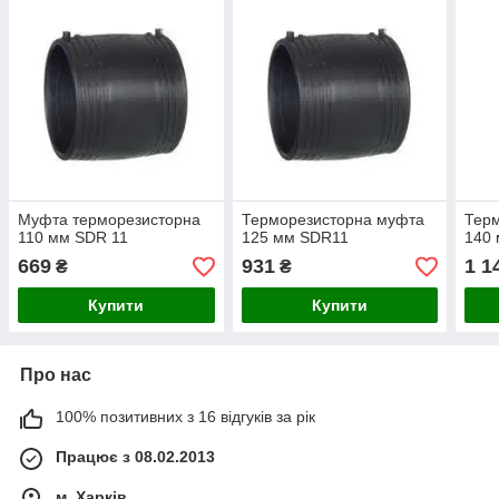
Муфта терморезисторна
Терморезисторна муфта
Тер
110 мм SDR 11
125 мм SDR11
140
669
931
1 1
₴
₴
Купити
Купити
Про нас
100% позитивних з 16 відгуків за рік
Працює з 08.02.2013
м. Харків