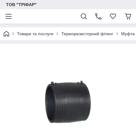
ТОВ "ТРІФАР"
Товари та послуги
Терморезисторний фітинг
Муфта 