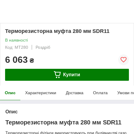
Терморезисторна муфта 280 мм SDR11
В наявності
Код: МТ280
Роздріб
6 063
₴
Купити
Опис
Характеристики
Доставка
Оплата
Умови п
Опис
Терморезисторна муфта 280 мм SDR11
Терморезисторні фітінги використовують при будівництві газо