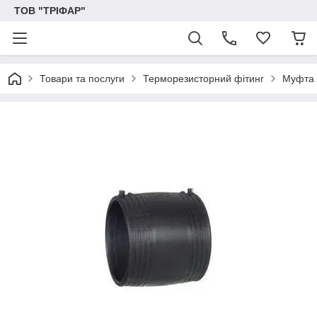
ТОВ "ТРІФАР"
Товари та послуги
Терморезисторний фітинг
Муфта 