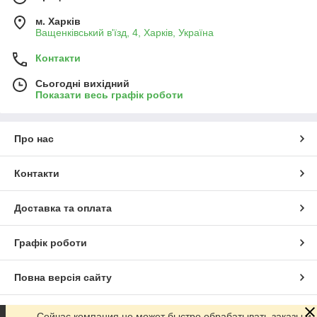
м. Харків
Ващенківський в'їзд, 4, Харків, Україна
Контакти
Сьогодні вихідний
Показати весь графік роботи
Про нас
Контакти
Доставка та оплата
Графік роботи
Повна версія сайту
Сайт створено на маркетплейсі
Prom.ua
Сейчас компания не может быстро обрабатывать заказы и