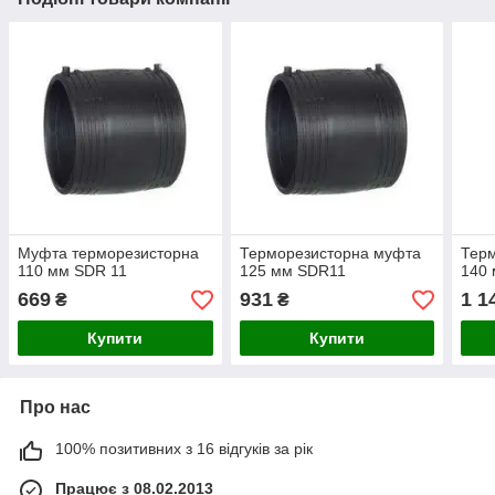
Муфта терморезисторна
Терморезисторна муфта
Тер
110 мм SDR 11
125 мм SDR11
140
669
931
1 1
₴
₴
Купити
Купити
Про нас
100% позитивних з 16 відгуків за рік
Працює з 08.02.2013