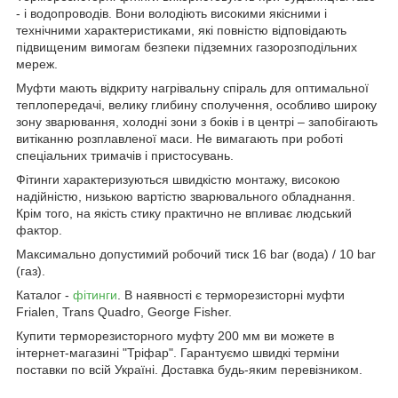
- і водопроводів. Вони володіють високими якісними і
технічними характеристиками, які повністю відповідають
підвищеним вимогам безпеки підземних газорозподільних
мереж.
Муфти мають відкриту нагрівальну спіраль для оптимальної
теплопередачі, велику глибину сполучення, особливо широку
зону зварювання, холодні зони з боків і в центрі – запобігають
витіканню розплавленої маси. Не вимагають при роботі
спеціальних тримачів і пристосувань.
Фітинги характеризуються швидкістю монтажу, високою
надійністю, низькою вартістю зварювального обладнання.
Крім того, на якість стику практично не впливає людський
фактор.
Максимально допустимий робочий тиск 16 bar (вода) / 10 bar
(газ).
Каталог -
фітинги
. В наявності є терморезисторні муфти
Frialen, Trans Quadro, George Fisher.
Купити терморезисторного муфту 200 мм ви можете в
інтернет-магазині "Тріфар". Гарантуємо швидкі терміни
поставки по всій Україні. Доставка будь-яким перевізником.