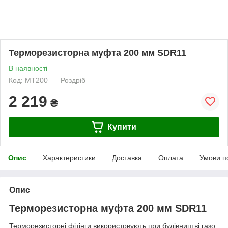
Терморезисторна муфта 200 мм SDR11
В наявності
Код: МТ200
Роздріб
2 219
₴
Купити
Опис
Характеристики
Доставка
Оплата
Умови п
Опис
Терморезисторна муфта 200 мм SDR11
Терморезисторні фітінги використовують при будівництві газо