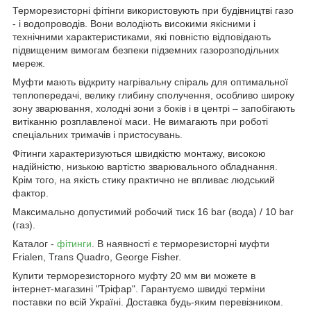
Терморезисторні фітінги використовують при будівництві газо
- і водопроводів. Вони володіють високими якісними і
технічними характеристиками, які повністю відповідають
підвищеним вимогам безпеки підземних газорозподільних
мереж.
Муфти мають відкриту нагрівальну спіраль для оптимальної
теплопередачі, велику глибину сполучення, особливо широку
зону зварювання, холодні зони з боків і в центрі – запобігають
витіканню розплавленої маси. Не вимагають при роботі
спеціальних тримачів і пристосувань.
Фітинги характеризуються швидкістю монтажу, високою
надійністю, низькою вартістю зварювального обладнання.
Крім того, на якість стику практично не впливає людський
фактор.
Максимально допустимий робочий тиск 16 bar (вода) / 10 bar
(газ).
Каталог -
фітинги
. В наявності є терморезисторні муфти
Frialen, Trans Quadro, George Fisher.
Купити терморезисторного муфту 20 мм ви можете в
інтернет-магазині "Тріфар". Гарантуємо швидкі терміни
поставки по всій Україні. Доставка будь-яким перевізником.