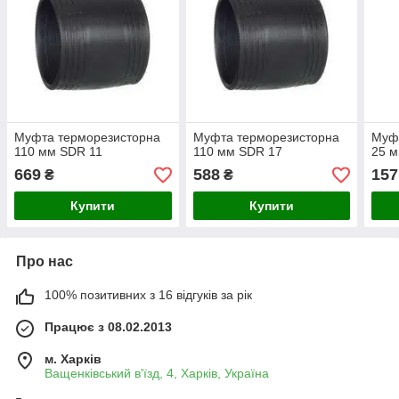
Муфта терморезисторна
Муфта терморезисторна
Муф
110 мм SDR 11
110 мм SDR 17
25 
669
588
157
₴
₴
Купити
Купити
Про нас
100% позитивних з 16 відгуків за рік
Працює з 08.02.2013
м. Харків
Ващенківський в'їзд, 4, Харків, Україна