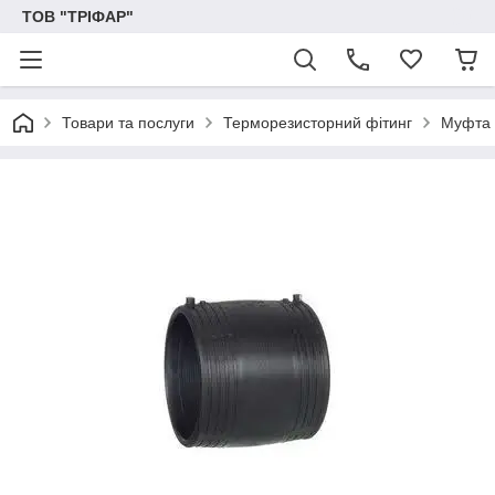
ТОВ "ТРІФАР"
Товари та послуги
Терморезисторний фітинг
Муфта 