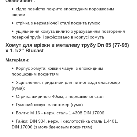
Особливості:
сідло повністю покрито епоксидним порошковим
шаром
стрічка з нержавіючої сталі покрита гумою
ущільнення хомута вилито з урахуванням повторення
поверхні труби і зафіксовано в корпусі хомута
Хомут для врізки в металеву трубу Dn 65 (77-95)
х 1-1/2" Blucast
Матеріали:
Корпус хомута: ковкий чавун, з епоксидним
порошковим покриттям
Ущільнення: придатний для питної води еластомер
(гума);
Стрічка шириною 40мм, з нержавіючої сталі
Гумовий кожух: еластомер (гума)
Болти: М 16 - нерж. сталь 1.4308 DIN 17006
Гайки: DIN 934, нерж. і кислотостійка сталь 1.4401,
DIN 17006 (з молибденовым покриттям)