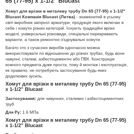
65 (77-95) х 1-1/2" Blucast
Хомут для врізки в металеву трубу Dn 65 (77-95) х 1-1/2"
Blucast Компанія Blucast (Литва)
- знаменитий в усьому
світі виробник запірної арматури, продукція якого включає в
себе і хомути різних категорій. Існують традиційні врізні
моделі, універсальні різновиди, спеціальні перекривають
варіанти, а також ремонтно-з'єднувальні хомути.
Багато хто з сучасних виробів одночасно можна
використовувати по відношенню до різних трубах, будь вони
чавунні, сталеві, азбестоцементні або ПВХ. Конструкція
кожного предмета дуже проста, тому й монтаж і експлуатація,
як правило, не потребують застосування будь-яких
додаткових зусиль.
Хомут для врізки в металеву трубу Dn 65 (77-95)
х 1-1/2" Blucast
Застосування:
для чавунних, сталевих і азбестоцементних
труб
Для Ру:
1.6 МПа
Хомут для врізки в металеву трубу Dn 65 (77-95)
х 1-1/2" Blucast