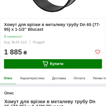
Хомут для врізки в металеву трубу Dn 65 (77-
95) х 1-1/2" Blucast
В наявності
Код: BL65-11/2
Роздріб
1 885
₴
Купити
Опис
Характеристики
Доставка
Оплата
Умови п
Опис
Хомут для врізки в металеву трубу Dn