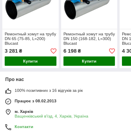
Ремонтный хомут на трубу
Ремонтный хомут на трубу
Ремо
DN 65 (75-85, L=200)
DN 150 (168-182, L=300)
DN 1
Blucast
Blucast
Bluc
3 281
6 198
4 3
₴
₴
Купити
Купити
Про нас
100% позитивних з 16 відгуків за рік
Працює з 08.02.2013
м. Харків
Ващенківський в'їзд, 4, Харків, Україна
Контакти