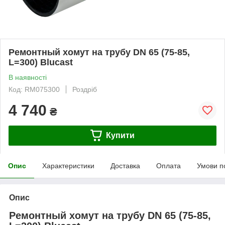
Ремонтный хомут на трубу DN 65 (75-85,
L=300) Blucast
В наявності
Код: RM075300
Роздріб
4 740
₴
Купити
Опис
Характеристики
Доставка
Оплата
Умови п
Опис
Ремонтный хомут на трубу DN 65 (75-85,