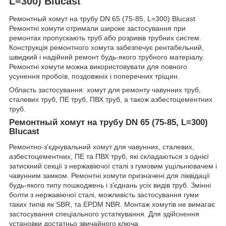
L=300) Blucast
Ремонтный хомут на трубу DN 65 (75-85, L=300) Blucast
Ремонтні хомути отримали широке застосування при
ремонтах пропускають труб або розривів трубних систем.
Конструкція ремонтного хомута забезпечує рентабельний,
швидкий і надійний ремонт будь-якого трубного матеріалу.
Ремонтні хомути можна використовувати для повного
усунення пробоїв, поздовжніх і поперечних тріщин.
Область застосування: хомут для ремонту чавунних труб,
сталевих труб, ПЕ труб, ПВХ труб, а також азбестоцементних
труб.
Ремонтный хомут на трубу DN 65 (75-85, L=300)
Blucast
Ремонтно-з'єднувальний хомут для чавунних, сталевих,
азбестоцементних, ПЕ та ПВХ труб, які складаються з однієї
затискний секції з нержавіючої сталі з гумовим ущільнювачем і
чавунним замком. Ремонтні хомути призначені для ліквідації
будь-якого типу пошкоджень і з'єднань усіх видів труб. Змінні
болти з нержавіючої сталі, можливість застосування гуми
таких типів як SBR, та EPDM NBR. Монтаж хомутів не вимагає
застосування спеціального устаткування. Для здійснення
установки достатньо звичайного ключа.